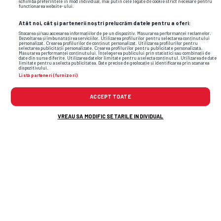
schimba preferintele in mod individual, mai putin cele legate de cookie strict necesare pentru
functionarea website-ului.
Atât noi, cât și partenerii noștri prelucrăm datele pentru a oferi:
Stocarea și/sau accesarea informațiilor de pe un dispozitiv. Măsurarea performanței reclamelor.
Dezvoltarea și îmbunătățirea serviciilor. Utilizarea profilurilor pentru selectarea conținutului
personalizat. Crearea profilurilor de conținut personalizat. Utilizarea profilurilor pentru
selectarea publicității personalizate. Crearea profilurilor pentru publicitate personalizată.
Măsurarea performanței conținutului. Înțelegerea publicului prin statistici sau combinații de
date din surse diferite. Utilizarea datelor limitate pentru a selecta conținutul. Utilizarea de date
limitate pentru a selecta publicitatea. Date precise de geolocație și identificarea prin scanarea
dispozitivului.
Listă parteneri (furnizori)
ACCEPT TOATE
Foto
24
/35
VREAU SA MODIFIC SETARILE INDIVIDUAL