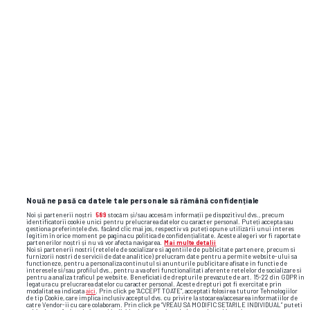
Nouă ne pasă ca datele tale personale să rămână confidențiale
Noi și partenerii noștri
589
stocăm și/sau accesăm informații pe dispozitivul dvs., precum
identificatorii cookie unici pentru prelucrarea datelor cu caracter personal. Puteți accepta sau
gestiona preferințele dvs. făcând clic mai jos, respectiv vă puteți opune utilizării unui interes
legitim în orice moment pe pagina cu politica de confidențialitate. Aceste alegeri vor fi raportate
partenerilor noștri și nu vă vor afecta navigarea.
Mai multe detalii
Noi si partenerii nostri (retelele de socializare si agentiile de publicitate partenere, precum si
furnizorii nostri de servicii de date analitice) prelucram date pentru a permite website-ului sa
functioneze, pentru a personaliza continutul si anunturile publicitare afisate in functie de
interesele si/sau profilul dvs., pentru a va oferi functionalitati aferente retelelor de socializare si
pentru a analiza traficul pe website. Beneficiati de drepturile prevazute de art. 15-22 din GDPR in
legatura cu prelucrarea datelor cu caracter personal. Aceste drepturi pot fi exercitate prin
modalitatea indicata
aici
. Prin click pe “ACCEPT TOATE”, acceptati folosirea tuturor Tehnologiilor
de tip Cookie, care implica inclusiv acceptul dvs. cu privire la stocarea/accesarea informatiilor de
catre Vendor-ii cu care colaboram. Prin click pe “VREAU SA MODIFIC SETARILE INDIVIDUAL” puteti