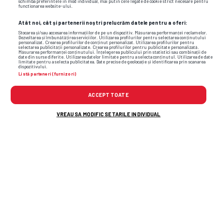
schimba preferintele in mod individual, mai putin cele legate de cookie strict necesare pentru
functionarea website-ului.
Atât noi, cât și partenerii noștri prelucrăm datele pentru a oferi:
Stocarea și/sau accesarea informațiilor de pe un dispozitiv. Măsurarea performanței reclamelor.
Dezvoltarea și îmbunătățirea serviciilor. Utilizarea profilurilor pentru selectarea conținutului
personalizat. Crearea profilurilor de conținut personalizat. Utilizarea profilurilor pentru
selectarea publicității personalizate. Crearea profilurilor pentru publicitate personalizată.
Măsurarea performanței conținutului. Înțelegerea publicului prin statistici sau combinații de
date din surse diferite. Utilizarea datelor limitate pentru a selecta conținutul. Utilizarea de date
limitate pentru a selecta publicitatea. Date precise de geolocație și identificarea prin scanarea
dispozitivului.
Listă parteneri (furnizori)
ACCEPT TOATE
Foto
35
/35
VREAU SA MODIFIC SETARILE INDIVIDUAL