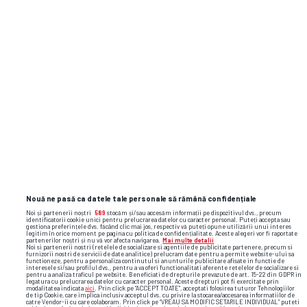
Nouă ne pasă ca datele tale personale să rămână confidențiale
Noi și partenerii noștri
589
stocăm și/sau accesăm informații pe dispozitivul dvs., precum
identificatorii cookie unici pentru prelucrarea datelor cu caracter personal. Puteți accepta sau
gestiona preferințele dvs. făcând clic mai jos, respectiv vă puteți opune utilizării unui interes
legitim în orice moment pe pagina cu politica de confidențialitate. Aceste alegeri vor fi raportate
partenerilor noștri și nu vă vor afecta navigarea.
Mai multe detalii
Noi si partenerii nostri (retelele de socializare si agentiile de publicitate partenere, precum si
furnizorii nostri de servicii de date analitice) prelucram date pentru a permite website-ului sa
functioneze, pentru a personaliza continutul si anunturile publicitare afisate in functie de
interesele si/sau profilul dvs., pentru a va oferi functionalitati aferente retelelor de socializare si
pentru a analiza traficul pe website. Beneficiati de drepturile prevazute de art. 15-22 din GDPR in
legatura cu prelucrarea datelor cu caracter personal. Aceste drepturi pot fi exercitate prin
modalitatea indicata
aici
. Prin click pe “ACCEPT TOATE”, acceptati folosirea tuturor Tehnologiilor
de tip Cookie, care implica inclusiv acceptul dvs. cu privire la stocarea/accesarea informatiilor de
catre Vendor-ii cu care colaboram. Prin click pe “VREAU SA MODIFIC SETARILE INDIVIDUAL” puteti