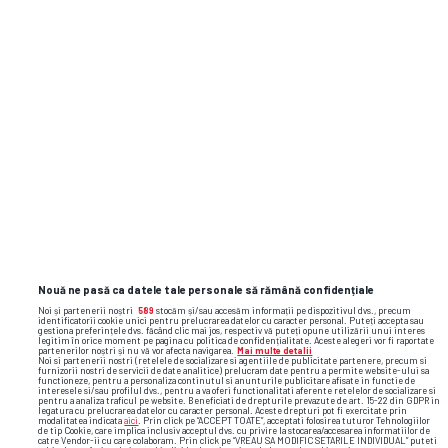
Nouă ne pasă ca datele tale personale să rămână confidențiale
Noi și partenerii noștri
589
stocăm și/sau accesăm informații pe dispozitivul dvs., precum
identificatorii cookie unici pentru prelucrarea datelor cu caracter personal. Puteți accepta sau
gestiona preferințele dvs. făcând clic mai jos, respectiv vă puteți opune utilizării unui interes
legitim în orice moment pe pagina cu politica de confidențialitate. Aceste alegeri vor fi raportate
partenerilor noștri și nu vă vor afecta navigarea.
Mai multe detalii
Noi si partenerii nostri (retelele de socializare si agentiile de publicitate partenere, precum si
furnizorii nostri de servicii de date analitice) prelucram date pentru a permite website-ului sa
functioneze, pentru a personaliza continutul si anunturile publicitare afisate in functie de
interesele si/sau profilul dvs., pentru a va oferi functionalitati aferente retelelor de socializare si
pentru a analiza traficul pe website. Beneficiati de drepturile prevazute de art. 15-22 din GDPR in
legatura cu prelucrarea datelor cu caracter personal. Aceste drepturi pot fi exercitate prin
modalitatea indicata
aici
. Prin click pe “ACCEPT TOATE”, acceptati folosirea tuturor Tehnologiilor
de tip Cookie, care implica inclusiv acceptul dvs. cu privire la stocarea/accesarea informatiilor de
catre Vendor-ii cu care colaboram. Prin click pe “VREAU SA MODIFIC SETARILE INDIVIDUAL” puteti