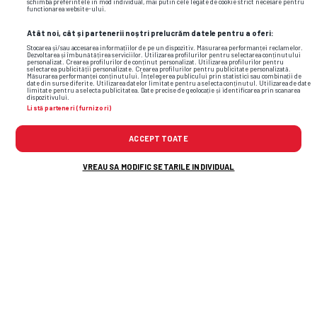
schimba preferintele in mod individual, mai putin cele legate de cookie strict necesare pentru
functionarea website-ului.
Atât noi, cât și partenerii noștri prelucrăm datele pentru a oferi:
Stocarea și/sau accesarea informațiilor de pe un dispozitiv. Măsurarea performanței reclamelor.
Dezvoltarea și îmbunătățirea serviciilor. Utilizarea profilurilor pentru selectarea conținutului
personalizat. Crearea profilurilor de conținut personalizat. Utilizarea profilurilor pentru
selectarea publicității personalizate. Crearea profilurilor pentru publicitate personalizată.
Măsurarea performanței conținutului. Înțelegerea publicului prin statistici sau combinații de
date din surse diferite. Utilizarea datelor limitate pentru a selecta conținutul. Utilizarea de date
limitate pentru a selecta publicitatea. Date precise de geolocație și identificarea prin scanarea
dispozitivului.
Listă parteneri (furnizori)
ACCEPT TOATE
Foto
29
/35
VREAU SA MODIFIC SETARILE INDIVIDUAL