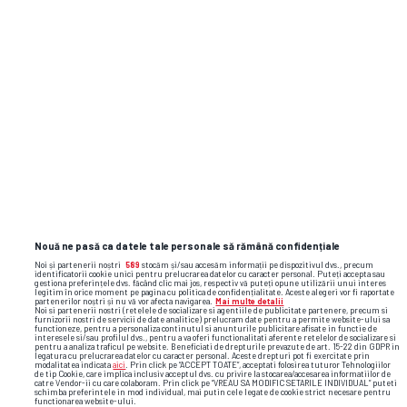
Nouă ne pasă ca datele tale personale să rămână confidențiale
Noi și partenerii noștri
589
stocăm și/sau accesăm informații pe dispozitivul dvs., precum
identificatorii cookie unici pentru prelucrarea datelor cu caracter personal. Puteți accepta sau
gestiona preferințele dvs. făcând clic mai jos, respectiv vă puteți opune utilizării unui interes
legitim în orice moment pe pagina cu politica de confidențialitate. Aceste alegeri vor fi raportate
partenerilor noștri și nu vă vor afecta navigarea.
Mai multe detalii
Noi si partenerii nostri (retelele de socializare si agentiile de publicitate partenere, precum si
furnizorii nostri de servicii de date analitice) prelucram date pentru a permite website-ului sa
functioneze, pentru a personaliza continutul si anunturile publicitare afisate in functie de
interesele si/sau profilul dvs., pentru a va oferi functionalitati aferente retelelor de socializare si
pentru a analiza traficul pe website. Beneficiati de drepturile prevazute de art. 15-22 din GDPR in
legatura cu prelucrarea datelor cu caracter personal. Aceste drepturi pot fi exercitate prin
modalitatea indicata
aici
. Prin click pe “ACCEPT TOATE”, acceptati folosirea tuturor Tehnologiilor
de tip Cookie, care implica inclusiv acceptul dvs. cu privire la stocarea/accesarea informatiilor de
catre Vendor-ii cu care colaboram. Prin click pe “VREAU SA MODIFIC SETARILE INDIVIDUAL” puteti
schimba preferintele in mod individual, mai putin cele legate de cookie strict necesare pentru
functionarea website-ului.