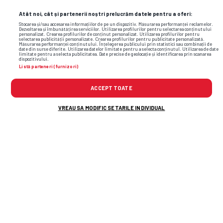
Atât noi, cât și partenerii noștri prelucrăm datele pentru a oferi:
Stocarea și/sau accesarea informațiilor de pe un dispozitiv. Măsurarea performanței reclamelor.
Dezvoltarea și îmbunătățirea serviciilor. Utilizarea profilurilor pentru selectarea conținutului
personalizat. Crearea profilurilor de conținut personalizat. Utilizarea profilurilor pentru
selectarea publicității personalizate. Crearea profilurilor pentru publicitate personalizată.
Măsurarea performanței conținutului. Înțelegerea publicului prin statistici sau combinații de
date din surse diferite. Utilizarea datelor limitate pentru a selecta conținutul. Utilizarea de date
limitate pentru a selecta publicitatea. Date precise de geolocație și identificarea prin scanarea
dispozitivului.
Listă parteneri (furnizori)
ACCEPT TOATE
Foto
6
/35
VREAU SA MODIFIC SETARILE INDIVIDUAL