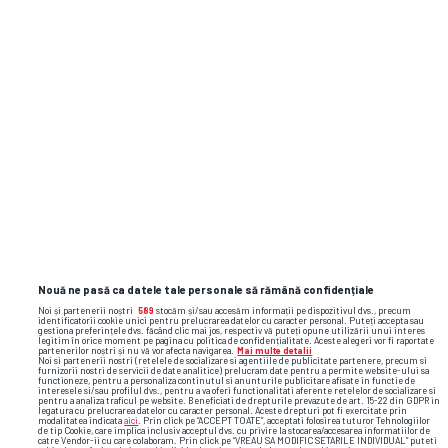
Nouă ne pasă ca datele tale personale să rămână confidențiale
Noi și partenerii noștri
589
stocăm și/sau accesăm informații pe dispozitivul dvs., precum
identificatorii cookie unici pentru prelucrarea datelor cu caracter personal. Puteți accepta sau
gestiona preferințele dvs. făcând clic mai jos, respectiv vă puteți opune utilizării unui interes
legitim în orice moment pe pagina cu politica de confidențialitate. Aceste alegeri vor fi raportate
partenerilor noștri și nu vă vor afecta navigarea.
Mai multe detalii
Noi si partenerii nostri (retelele de socializare si agentiile de publicitate partenere, precum si
furnizorii nostri de servicii de date analitice) prelucram date pentru a permite website-ului sa
functioneze, pentru a personaliza continutul si anunturile publicitare afisate in functie de
interesele si/sau profilul dvs., pentru a va oferi functionalitati aferente retelelor de socializare si
pentru a analiza traficul pe website. Beneficiati de drepturile prevazute de art. 15-22 din GDPR in
legatura cu prelucrarea datelor cu caracter personal. Aceste drepturi pot fi exercitate prin
modalitatea indicata
aici
. Prin click pe “ACCEPT TOATE”, acceptati folosirea tuturor Tehnologiilor
de tip Cookie, care implica inclusiv acceptul dvs. cu privire la stocarea/accesarea informatiilor de
catre Vendor-ii cu care colaboram. Prin click pe “VREAU SA MODIFIC SETARILE INDIVIDUAL” puteti