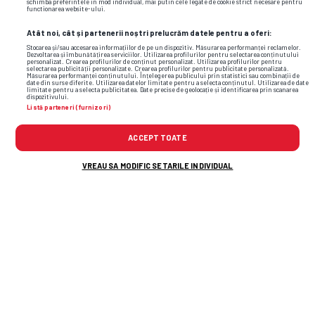
schimba preferintele in mod individual, mai putin cele legate de cookie strict necesare pentru
functionarea website-ului.
Atât noi, cât și partenerii noștri prelucrăm datele pentru a oferi:
Stocarea și/sau accesarea informațiilor de pe un dispozitiv. Măsurarea performanței reclamelor.
Dezvoltarea și îmbunătățirea serviciilor. Utilizarea profilurilor pentru selectarea conținutului
personalizat. Crearea profilurilor de conținut personalizat. Utilizarea profilurilor pentru
selectarea publicității personalizate. Crearea profilurilor pentru publicitate personalizată.
Măsurarea performanței conținutului. Înțelegerea publicului prin statistici sau combinații de
date din surse diferite. Utilizarea datelor limitate pentru a selecta conținutul. Utilizarea de date
limitate pentru a selecta publicitatea. Date precise de geolocație și identificarea prin scanarea
dispozitivului.
Listă parteneri (furnizori)
ACCEPT TOATE
Foto
19
/35
VREAU SA MODIFIC SETARILE INDIVIDUAL