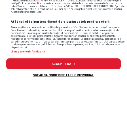
modalitatea indicata
aici
. Prin click pe “ACCEPT TOATE”, acceptati folosirea tuturor Tehnologiilor
de tip Cookie, care implica inclusiv acceptul dvs. cu privire la stocarea/accesarea informatiilor de
catre Vendor-ii cu care colaboram. Prin click pe “VREAU SA MODIFIC SETARILE INDIVIDUAL” puteti
schimba preferintele in mod individual, mai putin cele legate de cookie strict necesare pentru
functionarea website-ului.
Atât noi, cât și partenerii noștri prelucrăm datele pentru a oferi:
Stocarea și/sau accesarea informațiilor de pe un dispozitiv. Măsurarea performanței reclamelor.
Dezvoltarea și îmbunătățirea serviciilor. Utilizarea profilurilor pentru selectarea conținutului
personalizat. Crearea profilurilor de conținut personalizat. Utilizarea profilurilor pentru
selectarea publicității personalizate. Crearea profilurilor pentru publicitate personalizată.
Măsurarea performanței conținutului. Înțelegerea publicului prin statistici sau combinații de
date din surse diferite. Utilizarea datelor limitate pentru a selecta conținutul. Utilizarea de date
limitate pentru a selecta publicitatea. Date precise de geolocație și identificarea prin scanarea
dispozitivului.
Listă parteneri (furnizori)
ACCEPT TOATE
VREAU SA MODIFIC SETARILE INDIVIDUAL
Foto
38
/43
: Leah Williamson, la Săptămâna Modei din Londra / FOTO:
GettyImages