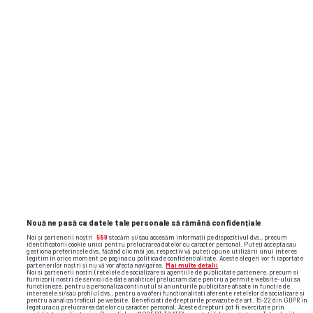
Nouă ne pasă ca datele tale personale să rămână confidențiale
Noi și partenerii noștri
589
stocăm și/sau accesăm informații pe dispozitivul dvs., precum
identificatorii cookie unici pentru prelucrarea datelor cu caracter personal. Puteți accepta sau
gestiona preferințele dvs. făcând clic mai jos, respectiv vă puteți opune utilizării unui interes
legitim în orice moment pe pagina cu politica de confidențialitate. Aceste alegeri vor fi raportate
partenerilor noștri și nu vă vor afecta navigarea.
Mai multe detalii
Noi si partenerii nostri (retelele de socializare si agentiile de publicitate partenere, precum si
furnizorii nostri de servicii de date analitice) prelucram date pentru a permite website-ului sa
functioneze, pentru a personaliza continutul si anunturile publicitare afisate in functie de
interesele si/sau profilul dvs., pentru a va oferi functionalitati aferente retelelor de socializare si
pentru a analiza traficul pe website. Beneficiati de drepturile prevazute de art. 15-22 din GDPR in
legatura cu prelucrarea datelor cu caracter personal. Aceste drepturi pot fi exercitate prin