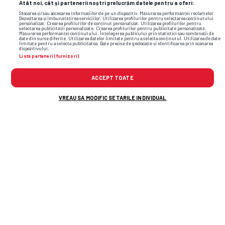
Atât noi, cât și partenerii noștri prelucrăm datele pentru a oferi:
Stocarea și/sau accesarea informațiilor de pe un dispozitiv. Măsurarea performanței reclamelor.
Dezvoltarea și îmbunătățirea serviciilor. Utilizarea profilurilor pentru selectarea conținutului
personalizat. Crearea profilurilor de conținut personalizat. Utilizarea profilurilor pentru
selectarea publicității personalizate. Crearea profilurilor pentru publicitate personalizată.
Măsurarea performanței conținutului. Înțelegerea publicului prin statistici sau combinații de
date din surse diferite. Utilizarea datelor limitate pentru a selecta conținutul. Utilizarea de date
limitate pentru a selecta publicitatea. Date precise de geolocație și identificarea prin scanarea
dispozitivului.
Listă parteneri (furnizori)
ACCEPT TOATE
VREAU SA MODIFIC SETARILE INDIVIDUAL