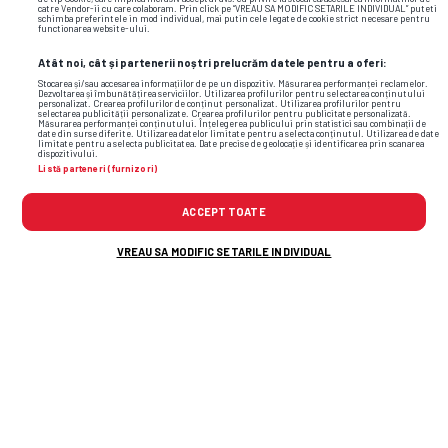
catre Vendor-ii cu care colaboram. Prin click pe “VREAU SA MODIFIC SETARILE INDIVIDUAL” puteti
schimba preferintele in mod individual, mai putin cele legate de cookie strict necesare pentru
functionarea website-ului.
Atât noi, cât și partenerii noștri prelucrăm datele pentru a oferi:
Stocarea și/sau accesarea informațiilor de pe un dispozitiv. Măsurarea performanței reclamelor.
Dezvoltarea și îmbunătățirea serviciilor. Utilizarea profilurilor pentru selectarea conținutului
personalizat. Crearea profilurilor de conținut personalizat. Utilizarea profilurilor pentru
selectarea publicității personalizate. Crearea profilurilor pentru publicitate personalizată.
Măsurarea performanței conținutului. Înțelegerea publicului prin statistici sau combinații de
date din surse diferite. Utilizarea datelor limitate pentru a selecta conținutul. Utilizarea de date
limitate pentru a selecta publicitatea. Date precise de geolocație și identificarea prin scanarea
dispozitivului.
Listă parteneri (furnizori)
ACCEPT TOATE
Foto
36
/43
: Leah Williamson, la Săptămâna Modei din Londra / FOTO:
VREAU SA MODIFIC SETARILE INDIVIDUAL
GettyImages