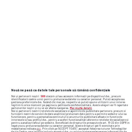
Nouă ne pasă ca datele tale personale să rămână confidențiale
Noi și partenerii noștri
589
stocăm și/sau accesăm informații pe dispozitivul dvs., precum
identificatorii cookie unici pentru prelucrarea datelor cu caracter personal. Puteți accepta sau
gestiona preferințele dvs. făcând clic mai jos, respectiv vă puteți opune utilizării unui interes
legitim în orice moment pe pagina cu politica de confidențialitate. Aceste alegeri vor fi raportate
partenerilor noștri și nu vă vor afecta navigarea.
Mai multe detalii
Noi si partenerii nostri (retelele de socializare si agentiile de publicitate partenere, precum si
furnizorii nostri de servicii de date analitice) prelucram date pentru a permite website-ului sa
functioneze, pentru a personaliza continutul si anunturile publicitare afisate in functie de
interesele si/sau profilul dvs., pentru a va oferi functionalitati aferente retelelor de socializare si
pentru a analiza traficul pe website. Beneficiati de drepturile prevazute de art. 15-22 din GDPR in
legatura cu prelucrarea datelor cu caracter personal. Aceste drepturi pot fi exercitate prin
modalitatea indicata
aici
. Prin click pe “ACCEPT TOATE”, acceptati folosirea tuturor Tehnologiilor
de tip Cookie, care implica inclusiv acceptul dvs. cu privire la stocarea/accesarea informatiilor de