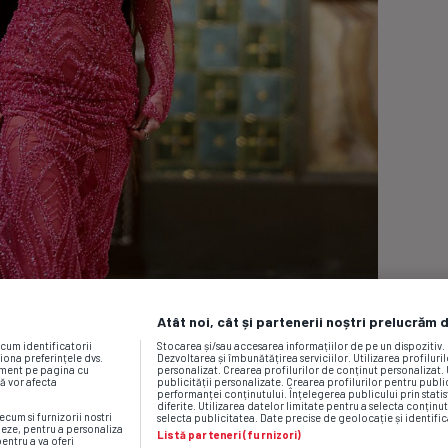
Atât noi, cât și partenerii noștri prelucrăm 
ecum identificatorii
Stocarea și/sau accesarea informațiilor de pe un dispozitiv
iona preferințele dvs.
Dezvoltarea și îmbunătățirea serviciilor. Utilizarea profiluri
moment pe pagina cu
personalizat. Crearea profilurilor de conținut personalizat. 
vă vor afecta
publicității personalizate. Crearea profilurilor pentru publ
performanței conținutului. Înțelegerea publicului prin statis
diferite. Utilizarea datelor limitate pentru a selecta conținut
ecum si furnizorii nostri
selecta publicitatea. Date precise de geolocație și identific
neze, pentru a personaliza
Listă parteneri (furnizori)
pentru a va oferi