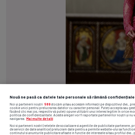
Nouă ne pasă ca datele tale personale să rămână confidențiale
Noi și partenerii noștri
589
stocăm și/sau accesăm informații pe dispozitivul dvs., pr
cookie unici pentru prelucrarea datelor cu caracter personal. Puteți accepta sau gest
făcând clic mai jos, respectiv vă puteți opune utilizării unui interes legitim în orice 
politica de confidențialitate. Aceste alegeri vor fi raportate partenerilor noștri și nu 
navigarea.
Mai multe detalii
Noi si partenerii nostri (retelele de socializare si agentiile de publicitate partenere, pr
de servicii de date analitice) prelucram date pentru a permite website-ului sa functio
continutul si anunturile publicitare afisate in functie de interesele si/sau profilul dvs., 