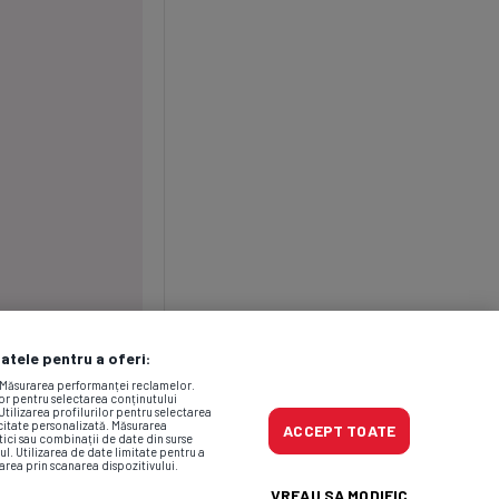
datele pentru a oferi:
. Măsurarea performanței reclamelor.
lor pentru selectarea conținutului
Utilizarea profilurilor pentru selectarea
icitate personalizată. Măsurarea
ACCEPT TOATE
tici sau combinații de date din surse
ul. Utilizarea de date limitate pentru a
area prin scanarea dispozitivului.
VREAU SA MODIFIC