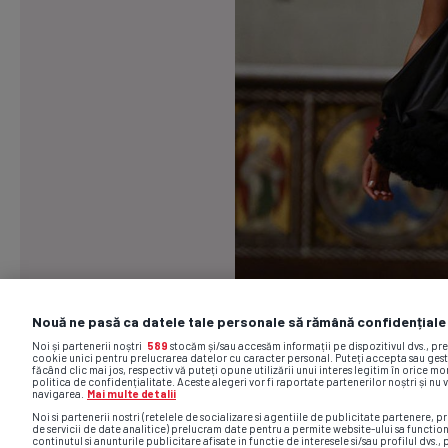
Nouă ne pasă ca datele tale personale să rămână confidențiale
Noi și partenerii noștri
589
stocăm și/sau accesăm informații pe dispozitivul dvs., pr
cookie unici pentru prelucrarea datelor cu caracter personal. Puteți accepta sau gest
făcând clic mai jos, respectiv vă puteți opune utilizării unui interes legitim în orice 
politica de confidențialitate. Aceste alegeri vor fi raportate partenerilor noștri și nu 
navigarea.
Mai multe detalii
Noi si partenerii nostri (retelele de socializare si agentiile de publicitate partenere, pr
de servicii de date analitice) prelucram date pentru a permite website-ului sa functio
continutul si anunturile publicitare afisate in functie de interesele si/sau profilul dvs., 