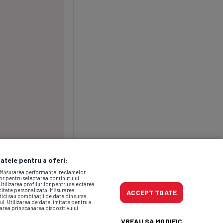
datele pentru a oferi:
. Măsurarea performanței reclamelor.
lor pentru selectarea conținutului
Utilizarea profilurilor pentru selectarea
icitate personalizată. Măsurarea
ACCEPT TOATE
tici sau combinații de date din surse
ul. Utilizarea de date limitate pentru a
area prin scanarea dispozitivului.
VREAU SA MODIFIC