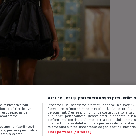
Atât noi, cât și partenerii noștri prelucrăm 
ecum identificatorii
Stocarea și/sau accesarea informațiilor de pe un dispozitiv
iona preferințele dvs.
Dezvoltarea și îmbunătățirea serviciilor. Utilizarea profiluri
moment pe pagina cu
personalizat. Crearea profilurilor de conținut personalizat. 
vă vor afecta
publicității personalizate. Crearea profilurilor pentru publ
performanței conținutului. Înțelegerea publicului prin statis
diferite. Utilizarea datelor limitate pentru a selecta conținut
ecum si furnizorii nostri
selecta publicitatea. Date precise de geolocație și identific
neze, pentru a personaliza
Listă parteneri (furnizori)
pentru a va oferi