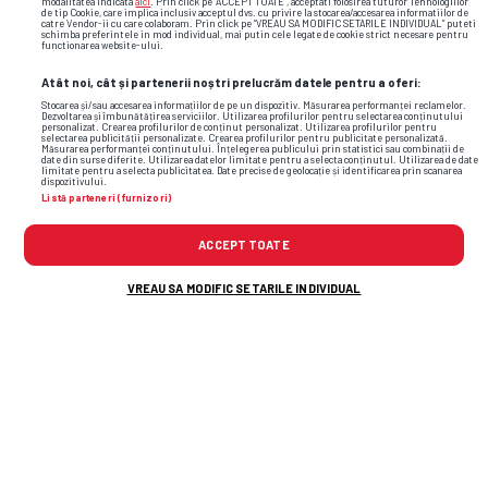
modalitatea indicata
aici
. Prin click pe “ACCEPT TOATE”, acceptati folosirea tuturor Tehnologiilor
de tip Cookie, care implica inclusiv acceptul dvs. cu privire la stocarea/accesarea informatiilor de
catre Vendor-ii cu care colaboram. Prin click pe “VREAU SA MODIFIC SETARILE INDIVIDUAL” puteti
schimba preferintele in mod individual, mai putin cele legate de cookie strict necesare pentru
functionarea website-ului.
Atât noi, cât și partenerii noștri prelucrăm datele pentru a oferi:
Stocarea și/sau accesarea informațiilor de pe un dispozitiv. Măsurarea performanței reclamelor.
Dezvoltarea și îmbunătățirea serviciilor. Utilizarea profilurilor pentru selectarea conținutului
personalizat. Crearea profilurilor de conținut personalizat. Utilizarea profilurilor pentru
selectarea publicității personalizate. Crearea profilurilor pentru publicitate personalizată.
Măsurarea performanței conținutului. Înțelegerea publicului prin statistici sau combinații de
date din surse diferite. Utilizarea datelor limitate pentru a selecta conținutul. Utilizarea de date
limitate pentru a selecta publicitatea. Date precise de geolocație și identificarea prin scanarea
dispozitivului.
Listă parteneri (furnizori)
ACCEPT TOATE
VREAU SA MODIFIC SETARILE INDIVIDUAL
Foto
18
/43
: Imagini de pe podium la Săptămâna Modei de la Londra /
FOTO: GettyImages