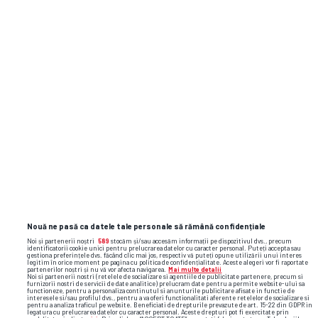
Nouă ne pasă ca datele tale personale să rămână confidențiale
Noi și partenerii noștri
589
stocăm și/sau accesăm informații pe dispozitivul dvs., precum
identificatorii cookie unici pentru prelucrarea datelor cu caracter personal. Puteți accepta sau
gestiona preferințele dvs. făcând clic mai jos, respectiv vă puteți opune utilizării unui interes
legitim în orice moment pe pagina cu politica de confidențialitate. Aceste alegeri vor fi raportate
partenerilor noștri și nu vă vor afecta navigarea.
Mai multe detalii
Noi si partenerii nostri (retelele de socializare si agentiile de publicitate partenere, precum si
furnizorii nostri de servicii de date analitice) prelucram date pentru a permite website-ului sa
functioneze, pentru a personaliza continutul si anunturile publicitare afisate in functie de
interesele si/sau profilul dvs., pentru a va oferi functionalitati aferente retelelor de socializare si
pentru a analiza traficul pe website. Beneficiati de drepturile prevazute de art. 15-22 din GDPR in
legatura cu prelucrarea datelor cu caracter personal. Aceste drepturi pot fi exercitate prin