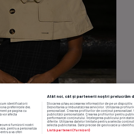
Atât noi, cât și partenerii noștri prelucrăm 
ecum identificatorii
Stocarea și/sau accesarea informațiilor de pe un dispozitiv
iona preferințele dvs.
Dezvoltarea și îmbunătățirea serviciilor. Utilizarea profiluri
moment pe pagina cu
personalizat. Crearea profilurilor de conținut personalizat. 
vă vor afecta
publicității personalizate. Crearea profilurilor pentru publ
performanței conținutului. Înțelegerea publicului prin statis
diferite. Utilizarea datelor limitate pentru a selecta conținut
ecum si furnizorii nostri
selecta publicitatea. Date precise de geolocație și identific
neze, pentru a personaliza
Listă parteneri (furnizori)
pentru a va oferi