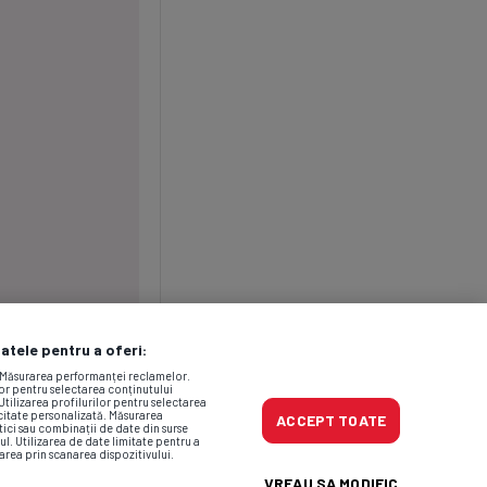
datele pentru a oferi:
. Măsurarea performanței reclamelor.
lor pentru selectarea conținutului
Utilizarea profilurilor pentru selectarea
icitate personalizată. Măsurarea
ACCEPT TOATE
tici sau combinații de date din surse
ul. Utilizarea de date limitate pentru a
area prin scanarea dispozitivului.
VREAU SA MODIFIC