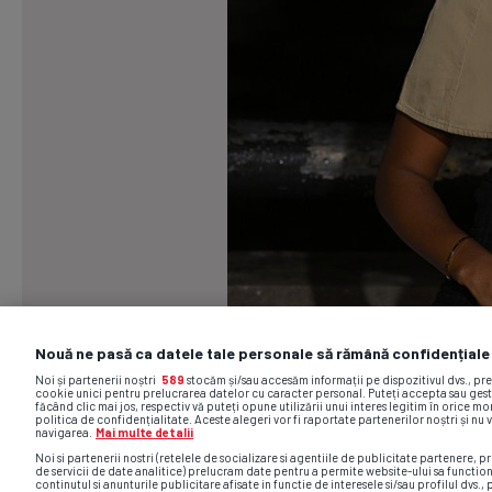
Nouă ne pasă ca datele tale personale să rămână confidențiale
Noi și partenerii noștri
589
stocăm și/sau accesăm informații pe dispozitivul dvs., pr
cookie unici pentru prelucrarea datelor cu caracter personal. Puteți accepta sau gest
făcând clic mai jos, respectiv vă puteți opune utilizării unui interes legitim în orice 
politica de confidențialitate. Aceste alegeri vor fi raportate partenerilor noștri și nu 
navigarea.
Mai multe detalii
Noi si partenerii nostri (retelele de socializare si agentiile de publicitate partenere, pr
de servicii de date analitice) prelucram date pentru a permite website-ului sa functio
continutul si anunturile publicitare afisate in functie de interesele si/sau profilul dvs., 