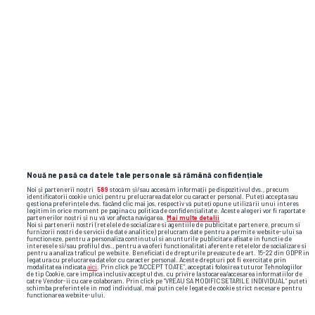
Nouă ne pasă ca datele tale personale să rămână confidențiale
Noi și partenerii noștri
589
stocăm și/sau accesăm informații pe dispozitivul dvs., precum
identificatorii cookie unici pentru prelucrarea datelor cu caracter personal. Puteți accepta sau
gestiona preferințele dvs. făcând clic mai jos, respectiv vă puteți opune utilizării unui interes
legitim în orice moment pe pagina cu politica de confidențialitate. Aceste alegeri vor fi raportate
partenerilor noștri și nu vă vor afecta navigarea.
Mai multe detalii
Noi si partenerii nostri (retelele de socializare si agentiile de publicitate partenere, precum si
furnizorii nostri de servicii de date analitice) prelucram date pentru a permite website-ului sa
functioneze, pentru a personaliza continutul si anunturile publicitare afisate in functie de
interesele si/sau profilul dvs., pentru a va oferi functionalitati aferente retelelor de socializare si
pentru a analiza traficul pe website. Beneficiati de drepturile prevazute de art. 15-22 din GDPR in
legatura cu prelucrarea datelor cu caracter personal. Aceste drepturi pot fi exercitate prin
Foto
25
/32
modalitatea indicata
aici
. Prin click pe “ACCEPT TOATE”, acceptati folosirea tuturor Tehnologiilor
de tip Cookie, care implica inclusiv acceptul dvs. cu privire la stocarea/accesarea informatiilor de
catre Vendor-ii cu care colaboram. Prin click pe “VREAU SA MODIFIC SETARILE INDIVIDUAL” puteti
schimba preferintele in mod individual, mai putin cele legate de cookie strict necesare pentru
functionarea website-ului.