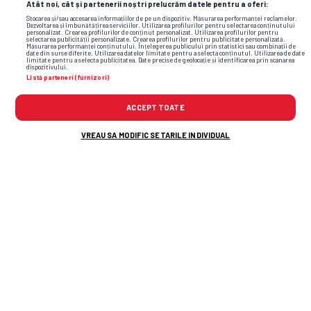
Atât noi, cât și partenerii noștri prelucrăm datele pentru a oferi:
Stocarea și/sau accesarea informațiilor de pe un dispozitiv. Măsurarea performanței reclamelor.
Dezvoltarea și îmbunătățirea serviciilor. Utilizarea profilurilor pentru selectarea conținutului
personalizat. Crearea profilurilor de conținut personalizat. Utilizarea profilurilor pentru
selectarea publicității personalizate. Crearea profilurilor pentru publicitate personalizată.
Măsurarea performanței conținutului. Înțelegerea publicului prin statistici sau combinații de
date din surse diferite. Utilizarea datelor limitate pentru a selecta conținutul. Utilizarea de date
limitate pentru a selecta publicitatea. Date precise de geolocație și identificarea prin scanarea
dispozitivului.
Listă parteneri (furnizori)
ACCEPT TOATE
VREAU SA MODIFIC SETARILE INDIVIDUAL