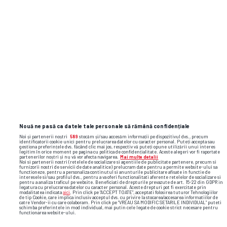
Nouă ne pasă ca datele tale personale să rămână confidențiale
Noi și partenerii noștri
589
stocăm și/sau accesăm informații pe dispozitivul dvs., precum
identificatorii cookie unici pentru prelucrarea datelor cu caracter personal. Puteți accepta sau
gestiona preferințele dvs. făcând clic mai jos, respectiv vă puteți opune utilizării unui interes
legitim în orice moment pe pagina cu politica de confidențialitate. Aceste alegeri vor fi raportate
partenerilor noștri și nu vă vor afecta navigarea.
Mai multe detalii
Noi si partenerii nostri (retelele de socializare si agentiile de publicitate partenere, precum si
furnizorii nostri de servicii de date analitice) prelucram date pentru a permite website-ului sa
functioneze, pentru a personaliza continutul si anunturile publicitare afisate in functie de
interesele si/sau profilul dvs., pentru a va oferi functionalitati aferente retelelor de socializare si
pentru a analiza traficul pe website. Beneficiati de drepturile prevazute de art. 15-22 din GDPR in
legatura cu prelucrarea datelor cu caracter personal. Aceste drepturi pot fi exercitate prin
Foto
16
/32
modalitatea indicata
aici
. Prin click pe “ACCEPT TOATE”, acceptati folosirea tuturor Tehnologiilor
de tip Cookie, care implica inclusiv acceptul dvs. cu privire la stocarea/accesarea informatiilor de
catre Vendor-ii cu care colaboram. Prin click pe “VREAU SA MODIFIC SETARILE INDIVIDUAL” puteti
schimba preferintele in mod individual, mai putin cele legate de cookie strict necesare pentru
functionarea website-ului.