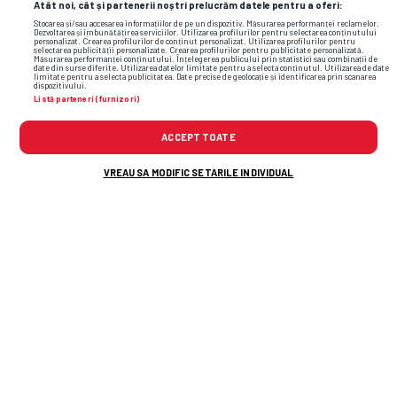
Atât noi, cât și partenerii noștri prelucrăm datele pentru a oferi:
Stocarea și/sau accesarea informațiilor de pe un dispozitiv. Măsurarea performanței reclamelor.
Dezvoltarea și îmbunătățirea serviciilor. Utilizarea profilurilor pentru selectarea conținutului
personalizat. Crearea profilurilor de conținut personalizat. Utilizarea profilurilor pentru
selectarea publicității personalizate. Crearea profilurilor pentru publicitate personalizată.
Măsurarea performanței conținutului. Înțelegerea publicului prin statistici sau combinații de
date din surse diferite. Utilizarea datelor limitate pentru a selecta conținutul. Utilizarea de date
limitate pentru a selecta publicitatea. Date precise de geolocație și identificarea prin scanarea
dispozitivului.
Listă parteneri (furnizori)
ACCEPT TOATE
VREAU SA MODIFIC SETARILE INDIVIDUAL