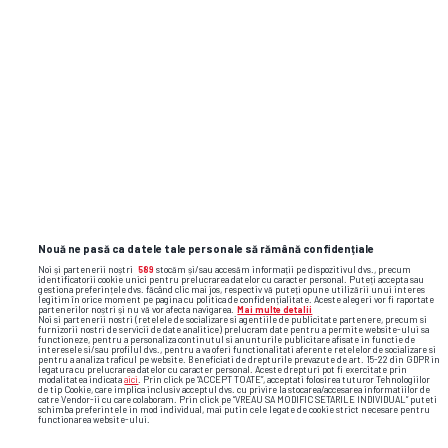
Nouă ne pasă ca datele tale personale să rămână confidențiale
Noi și partenerii noștri
589
stocăm și/sau accesăm informații pe dispozitivul dvs., precum
identificatorii cookie unici pentru prelucrarea datelor cu caracter personal. Puteți accepta sau
gestiona preferințele dvs. făcând clic mai jos, respectiv vă puteți opune utilizării unui interes
legitim în orice moment pe pagina cu politica de confidențialitate. Aceste alegeri vor fi raportate
partenerilor noștri și nu vă vor afecta navigarea.
Mai multe detalii
Noi si partenerii nostri (retelele de socializare si agentiile de publicitate partenere, precum si
furnizorii nostri de servicii de date analitice) prelucram date pentru a permite website-ului sa
functioneze, pentru a personaliza continutul si anunturile publicitare afisate in functie de
interesele si/sau profilul dvs., pentru a va oferi functionalitati aferente retelelor de socializare si
pentru a analiza traficul pe website. Beneficiati de drepturile prevazute de art. 15-22 din GDPR in
legatura cu prelucrarea datelor cu caracter personal. Aceste drepturi pot fi exercitate prin
Foto
29
/32
modalitatea indicata
aici
. Prin click pe “ACCEPT TOATE”, acceptati folosirea tuturor Tehnologiilor
de tip Cookie, care implica inclusiv acceptul dvs. cu privire la stocarea/accesarea informatiilor de
catre Vendor-ii cu care colaboram. Prin click pe “VREAU SA MODIFIC SETARILE INDIVIDUAL” puteti
schimba preferintele in mod individual, mai putin cele legate de cookie strict necesare pentru
functionarea website-ului.