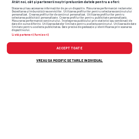
Atât noi, cât și partenerii noștri prelucrăm datele pentru a oferi:
Stocarea și/sau accesarea informațiilor de pe un dispozitiv. Măsurarea performanței reclamelor.
Dezvoltarea și îmbunătățirea serviciilor. Utilizarea profilurilor pentru selectarea conținutului
personalizat. Crearea profilurilor de conținut personalizat. Utilizarea profilurilor pentru
selectarea publicității personalizate. Crearea profilurilor pentru publicitate personalizată.
Măsurarea performanței conținutului. Înțelegerea publicului prin statistici sau combinații de
date din surse diferite. Utilizarea datelor limitate pentru a selecta conținutul. Utilizarea de date
limitate pentru a selecta publicitatea. Date precise de geolocație și identificarea prin scanarea
dispozitivului.
Listă parteneri (furnizori)
ACCEPT TOATE
VREAU SA MODIFIC SETARILE INDIVIDUAL