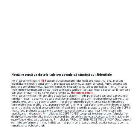
Nouă ne pasă ca datele tale personale să rămână confidențiale
Noi și partenerii noștri
589
stocăm și/sau accesăm informații pe dispozitivul dvs., precum
identificatorii cookie unici pentru prelucrarea datelor cu caracter personal. Puteți accepta sau
gestiona preferințele dvs. făcând clic mai jos, respectiv vă puteți opune utilizării unui interes
legitim în orice moment pe pagina cu politica de confidențialitate. Aceste alegeri vor fi raportate
partenerilor noștri și nu vă vor afecta navigarea.
Mai multe detalii
Noi si partenerii nostri (retelele de socializare si agentiile de publicitate partenere, precum si
furnizorii nostri de servicii de date analitice) prelucram date pentru a permite website-ului sa
functioneze, pentru a personaliza continutul si anunturile publicitare afisate in functie de
interesele si/sau profilul dvs., pentru a va oferi functionalitati aferente retelelor de socializare si
pentru a analiza traficul pe website. Beneficiati de drepturile prevazute de art. 15-22 din GDPR in
legatura cu prelucrarea datelor cu caracter personal. Aceste drepturi pot fi exercitate prin
Foto
15
/32
modalitatea indicata
aici
. Prin click pe “ACCEPT TOATE”, acceptati folosirea tuturor Tehnologiilor
de tip Cookie, care implica inclusiv acceptul dvs. cu privire la stocarea/accesarea informatiilor de
catre Vendor-ii cu care colaboram. Prin click pe “VREAU SA MODIFIC SETARILE INDIVIDUAL” puteti
schimba preferintele in mod individual, mai putin cele legate de cookie strict necesare pentru
functionarea website-ului.