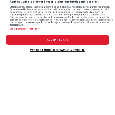
Atât noi, cât și partenerii noștri prelucrăm datele pentru a oferi:
Stocarea și/sau accesarea informațiilor de pe un dispozitiv. Măsurarea performanței reclamelor.
Dezvoltarea și îmbunătățirea serviciilor. Utilizarea profilurilor pentru selectarea conținutului
personalizat. Crearea profilurilor de conținut personalizat. Utilizarea profilurilor pentru
selectarea publicității personalizate. Crearea profilurilor pentru publicitate personalizată.
Măsurarea performanței conținutului. Înțelegerea publicului prin statistici sau combinații de
date din surse diferite. Utilizarea datelor limitate pentru a selecta conținutul. Utilizarea de date
limitate pentru a selecta publicitatea. Date precise de geolocație și identificarea prin scanarea
dispozitivului.
Listă parteneri (furnizori)
ACCEPT TOATE
VREAU SA MODIFIC SETARILE INDIVIDUAL