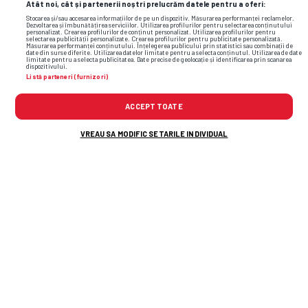
Atât noi, cât și partenerii noștri prelucrăm datele pentru a oferi:
Stocarea și/sau accesarea informațiilor de pe un dispozitiv. Măsurarea performanței reclamelor.
Dezvoltarea și îmbunătățirea serviciilor. Utilizarea profilurilor pentru selectarea conținutului
personalizat. Crearea profilurilor de conținut personalizat. Utilizarea profilurilor pentru
selectarea publicității personalizate. Crearea profilurilor pentru publicitate personalizată.
Măsurarea performanței conținutului. Înțelegerea publicului prin statistici sau combinații de
date din surse diferite. Utilizarea datelor limitate pentru a selecta conținutul. Utilizarea de date
limitate pentru a selecta publicitatea. Date precise de geolocație și identificarea prin scanarea
dispozitivului.
Listă parteneri (furnizori)
ACCEPT TOATE
VREAU SA MODIFIC SETARILE INDIVIDUAL