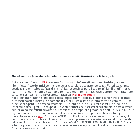
Nouă ne pasă ca datele tale personale să rămână confidențiale
Noi și partenerii noștri
589
stocăm și/sau accesăm informații pe dispozitivul dvs., precum
identificatorii cookie unici pentru prelucrarea datelor cu caracter personal. Puteți accepta sau
gestiona preferințele dvs. făcând clic mai jos, respectiv vă puteți opune utilizării unui interes
legitim în orice moment pe pagina cu politica de confidențialitate. Aceste alegeri vor fi raportate
partenerilor noștri și nu vă vor afecta navigarea.
Mai multe detalii
Noi si partenerii nostri (retelele de socializare si agentiile de publicitate partenere, precum si
furnizorii nostri de servicii de date analitice) prelucram date pentru a permite website-ului sa
functioneze, pentru a personaliza continutul si anunturile publicitare afisate in functie de
Foto
10
/32
: Necaxa și Querétaro, meci oprit în Mexic
interesele si/sau profilul dvs., pentru a va oferi functionalitati aferente retelelor de socializare si
pentru a analiza traficul pe website. Beneficiati de drepturile prevazute de art. 15-22 din GDPR in
legatura cu prelucrarea datelor cu caracter personal. Aceste drepturi pot fi exercitate prin
modalitatea indicata
aici
. Prin click pe “ACCEPT TOATE”, acceptati folosirea tuturor Tehnologiilor
de tip Cookie, care implica inclusiv acceptul dvs. cu privire la stocarea/accesarea informatiilor de
catre Vendor-ii cu care colaboram. Prin click pe “VREAU SA MODIFIC SETARILE INDIVIDUAL” puteti
schimba preferintele in mod individual, mai putin cele legate de cookie strict necesare pentru
functionarea website-ului.