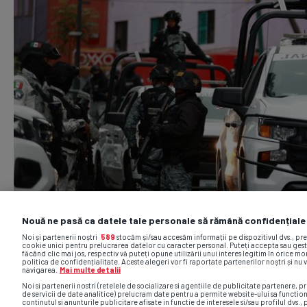
Nouă ne pasă ca datele tale personale să rămână confidențiale
Noi și partenerii noștri
589
stocăm și/sau accesăm informații pe dispozitivul dvs., pr
cookie unici pentru prelucrarea datelor cu caracter personal. Puteți accepta sau gest
făcând clic mai jos, respectiv vă puteți opune utilizării unui interes legitim în orice 
politica de confidențialitate. Aceste alegeri vor fi raportate partenerilor noștri și nu 
navigarea.
Mai multe detalii
Noi si partenerii nostri (retelele de socializare si agentiile de publicitate partenere, pr
de servicii de date analitice) prelucram date pentru a permite website-ului sa functio
continutul si anunturile publicitare afisate in functie de interesele si/sau profilul dvs., 