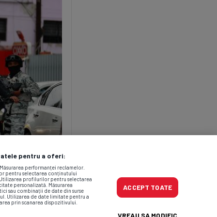
datele pentru a oferi:
. Măsurarea performanței reclamelor.
lor pentru selectarea conținutului
Utilizarea profilurilor pentru selectarea
icitate personalizată. Măsurarea
ACCEPT TOATE
tici sau combinații de date din surse
ul. Utilizarea de date limitate pentru a
area prin scanarea dispozitivului.
VREAU SA MODIFIC