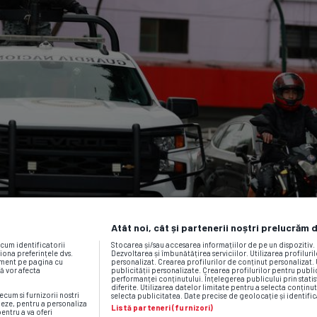
Atât noi, cât și partenerii noștri prelucrăm 
ecum identificatorii
Stocarea și/sau accesarea informațiilor de pe un dispozitiv
iona preferințele dvs.
Dezvoltarea și îmbunătățirea serviciilor. Utilizarea profiluri
moment pe pagina cu
personalizat. Crearea profilurilor de conținut personalizat. 
vă vor afecta
publicității personalizate. Crearea profilurilor pentru publ
performanței conținutului. Înțelegerea publicului prin statis
diferite. Utilizarea datelor limitate pentru a selecta conținut
ecum si furnizorii nostri
selecta publicitatea. Date precise de geolocație și identific
neze, pentru a personaliza
Listă parteneri (furnizori)
pentru a va oferi