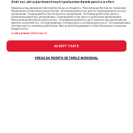
Atât noi, cât și partenerii noștri prelucrăm datele pentru a oferi:
Stocarea și/sau accesarea informațiilor de pe un dispozitiv. Măsurarea performanței reclamelor.
Dezvoltarea și îmbunătățirea serviciilor. Utilizarea profilurilor pentru selectarea conținutului
personalizat. Crearea profilurilor de conținut personalizat. Utilizarea profilurilor pentru
selectarea publicității personalizate. Crearea profilurilor pentru publicitate personalizată.
Măsurarea performanței conținutului. Înțelegerea publicului prin statistici sau combinații de
date din surse diferite. Utilizarea datelor limitate pentru a selecta conținutul. Utilizarea de date
limitate pentru a selecta publicitatea. Date precise de geolocație și identificarea prin scanarea
dispozitivului.
Listă parteneri (furnizori)
ACCEPT TOATE
VREAU SA MODIFIC SETARILE INDIVIDUAL