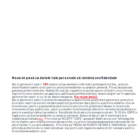
Nouă ne pasă ca datele tale personale să rămână confidențiale
Noi și partenerii noștri
589
stocăm și/sau accesăm informații pe dispozitivul dvs., precum
identificatorii cookie unici pentru prelucrarea datelor cu caracter personal. Puteți accepta sau
gestiona preferințele dvs. făcând clic mai jos, respectiv vă puteți opune utilizării unui interes
legitim în orice moment pe pagina cu politica de confidențialitate. Aceste alegeri vor fi raportate
partenerilor noștri și nu vă vor afecta navigarea.
Mai multe detalii
Noi si partenerii nostri (retelele de socializare si agentiile de publicitate partenere, precum si
furnizorii nostri de servicii de date analitice) prelucram date pentru a permite website-ului sa
functioneze, pentru a personaliza continutul si anunturile publicitare afisate in functie de
interesele si/sau profilul dvs., pentru a va oferi functionalitati aferente retelelor de socializare si
pentru a analiza traficul pe website. Beneficiati de drepturile prevazute de art. 15-22 din GDPR in
legatura cu prelucrarea datelor cu caracter personal. Aceste drepturi pot fi exercitate prin
Foto
3
/32
modalitatea indicata
aici
. Prin click pe “ACCEPT TOATE”, acceptati folosirea tuturor Tehnologiilor
de tip Cookie, care implica inclusiv acceptul dvs. cu privire la stocarea/accesarea informatiilor de
catre Vendor-ii cu care colaboram. Prin click pe “VREAU SA MODIFIC SETARILE INDIVIDUAL” puteti
schimba preferintele in mod individual, mai putin cele legate de cookie strict necesare pentru
functionarea website-ului.