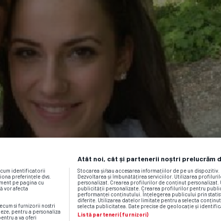
Atât noi, cât și partenerii noștri prelucrăm 
ecum identificatorii
Stocarea și/sau accesarea informațiilor de pe un dispozitiv
iona preferințele dvs.
Dezvoltarea și îmbunătățirea serviciilor. Utilizarea profiluri
moment pe pagina cu
personalizat. Crearea profilurilor de conținut personalizat. 
vă vor afecta
publicității personalizate. Crearea profilurilor pentru publ
performanței conținutului. Înțelegerea publicului prin statis
diferite. Utilizarea datelor limitate pentru a selecta conținut
ecum si furnizorii nostri
selecta publicitatea. Date precise de geolocație și identific
neze, pentru a personaliza
Listă parteneri (furnizori)
pentru a va oferi