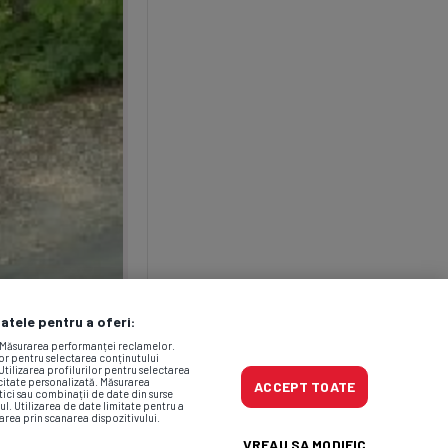
datele pentru a oferi:
. Măsurarea performanței reclamelor.
lor pentru selectarea conținutului
Utilizarea profilurilor pentru selectarea
icitate personalizată. Măsurarea
ACCEPT TOATE
tici sau combinații de date din surse
ul. Utilizarea de date limitate pentru a
area prin scanarea dispozitivului.
VREAU SA MODIFIC