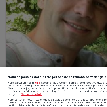
Nouă ne pasă ca datele tale personale să rămână confidențiale
Noi și partenerii noștri
589
stocăm și/sau accesăm informații pe dispozitivul dvs., pr
cookie unici pentru prelucrarea datelor cu caracter personal. Puteți accepta sau gest
făcând clic mai jos, respectiv vă puteți opune utilizării unui interes legitim în orice 
politica de confidențialitate. Aceste alegeri vor fi raportate partenerilor noștri și nu 
navigarea.
Mai multe detalii
Noi si partenerii nostri (retelele de socializare si agentiile de publicitate partenere, pr
de servicii de date analitice) prelucram date pentru a permite website-ului sa functio
continutul si anunturile publicitare afisate in functie de interesele si/sau profilul dvs., 