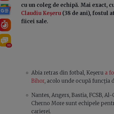
cu un coleg de echipă. Mai exact, cu
Claudiu Keșeru
(38 de ani), fostul a
fiicei sale.
33
Abia retras din fotbal, Keșeru
a f
Bihor
, acolo unde ocupă funcția d
Nantes, Angers, Bastia, FCSB, Al
Cherno More sunt echipele pentr
carierei.