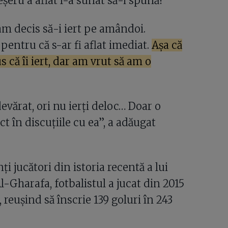
Keșeru a aflat l-a sunat să-i spună!
m decis să-i iert pe amândoi.
 pentru că s-ar fi aflat imediat.
Așa că
că îi iert, dar am vrut să am o
devărat, ori nu ierți deloc… Doar o
 în discuțiile cu ea”, a adăugat
i jucători din istoria recentă a lui
l-Gharafa, fotbalistul a jucat din 2015
reușind să înscrie 139 goluri în 243