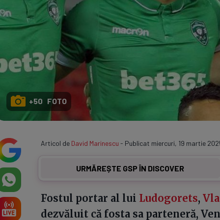
+50 FOTO
Articol de
David Marinescu
- Publicat miercuri, 19 martie 202
URMĂREȘTE GSP ÎN DISCOVER
Fostul portar al lui
Ludogorets
,
Vla
dezvăluit că fosta sa parteneră, Vene