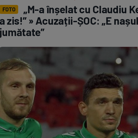
„M-a înșelat cu Claudiu Ke
FOTO
Seri
Echipe
a zis!” » Acuzații-ȘOC: „E nașu
jumătate”
Program TV