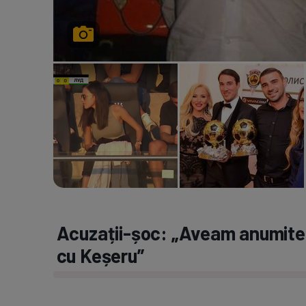
Acuzații-șoc: „Aveam anumite 
cu Keșeru”