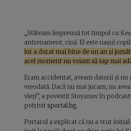
„Stăteam împreună tot timpul cu Keș
antrenament, cină. El este nașul copi
lor a durat mai bine de un an și jumă
acel moment nu voiam să sap mai ad
Eram accidentat, aveam datorii și nu 
vreodată. Dacă nu mai jucam, nu aveam
vieți”, a povestit Stoyanov în podcas
potrivit
sportal.bg
.
Portarul a explicat că nu a vrut iniția