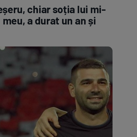
șeru, chiar soția lui mi-
e A
Meciuri
Clasament
l meu, a durat un an și