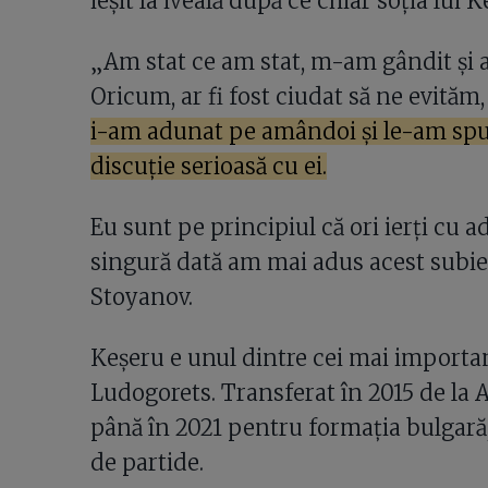
ieșit la iveală după ce chiar soția lui 
„Am stat ce am stat, m-am gândit și a
Oricum, ar fi fost ciudat să ne evităm,
i-am adunat pe amândoi și le-am spus 
discuție serioasă cu ei.
Eu sunt pe principiul că ori ierți cu a
singură dată am mai adus acest subiect
Stoyanov.
Keșeru e unul dintre cei mai importanț
Ludogorets. Transferat în 2015 de la A
până în 2021 pentru formația bulgară, 
de partide.