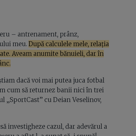
eru – antrenament, prânz,
lului meu.
După calculele mele, relația
tate. Aveam anumite bănuieli, dar în
ânc.
știam dacă voi mai putea juca fotbal
 cum să returnez banii nici în trei
tul „SportCast” cu Deian Veselinov,
l să investigheze cazul, dar adevărul a