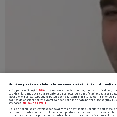
Nouă ne pasă ca datele tale personale să rămână confidențiale
Noi și partenerii noștri
589
stocăm și/sau accesăm informații pe dispozitivul dvs., pr
cookie unici pentru prelucrarea datelor cu caracter personal. Puteți accepta sau gest
făcând clic mai jos, respectiv vă puteți opune utilizării unui interes legitim în orice 
politica de confidențialitate. Aceste alegeri vor fi raportate partenerilor noștri și nu 
navigarea.
Mai multe detalii
Noi si partenerii nostri (retelele de socializare si agentiile de publicitate partenere, pr
de servicii de date analitice) prelucram date pentru a permite website-ului sa functio
continutul si anunturile publicitare afisate in functie de interesele si/sau profilul dvs., 