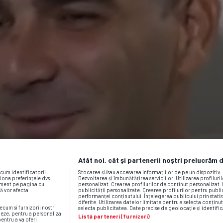
Atât noi, cât și partenerii noștri prelucrăm 
ecum identificatorii
Stocarea și/sau accesarea informațiilor de pe un dispozitiv
iona preferințele dvs.
Dezvoltarea și îmbunătățirea serviciilor. Utilizarea profiluri
moment pe pagina cu
personalizat. Crearea profilurilor de conținut personalizat. 
vă vor afecta
publicității personalizate. Crearea profilurilor pentru publ
performanței conținutului. Înțelegerea publicului prin statis
diferite. Utilizarea datelor limitate pentru a selecta conținut
ecum si furnizorii nostri
selecta publicitatea. Date precise de geolocație și identific
neze, pentru a personaliza
Listă parteneri (furnizori)
pentru a va oferi