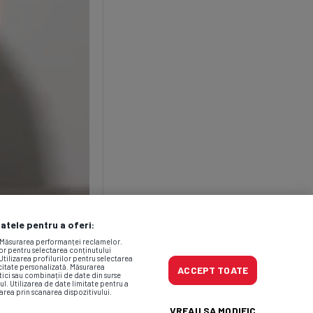
datele pentru a oferi:
. Măsurarea performanței reclamelor.
lor pentru selectarea conținutului
Utilizarea profilurilor pentru selectarea
icitate personalizată. Măsurarea
ACCEPT TOATE
tici sau combinații de date din surse
ul. Utilizarea de date limitate pentru a
area prin scanarea dispozitivului.
VREAU SA MODIFIC