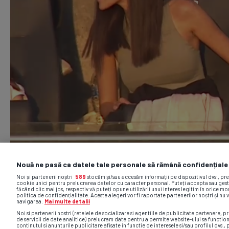
Nouă ne pasă ca datele tale personale să rămână confidențiale
Noi și partenerii noștri
589
stocăm și/sau accesăm informații pe dispozitivul dvs., pr
cookie unici pentru prelucrarea datelor cu caracter personal. Puteți accepta sau gest
făcând clic mai jos, respectiv vă puteți opune utilizării unui interes legitim în orice 
politica de confidențialitate. Aceste alegeri vor fi raportate partenerilor noștri și nu 
navigarea.
Mai multe detalii
Noi si partenerii nostri (retelele de socializare si agentiile de publicitate partenere, pr
de servicii de date analitice) prelucram date pentru a permite website-ului sa functio
continutul si anunturile publicitare afisate in functie de interesele si/sau profilul dvs., 