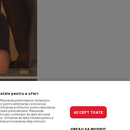
datele pentru a oferi:
. Măsurarea performanței reclamelor.
lor pentru selectarea conținutului
Utilizarea profilurilor pentru selectarea
icitate personalizată. Măsurarea
ACCEPT TOATE
tici sau combinații de date din surse
ul. Utilizarea de date limitate pentru a
area prin scanarea dispozitivului.
VREAU SA MODIFIC