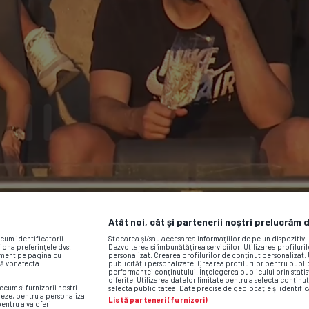
Atât noi, cât și partenerii noștri prelucrăm 
ecum identificatorii
Stocarea și/sau accesarea informațiilor de pe un dispozitiv
iona preferințele dvs.
Dezvoltarea și îmbunătățirea serviciilor. Utilizarea profiluri
moment pe pagina cu
personalizat. Crearea profilurilor de conținut personalizat. 
vă vor afecta
publicității personalizate. Crearea profilurilor pentru publ
performanței conținutului. Înțelegerea publicului prin statis
diferite. Utilizarea datelor limitate pentru a selecta conținut
ecum si furnizorii nostri
selecta publicitatea. Date precise de geolocație și identific
neze, pentru a personaliza
Listă parteneri (furnizori)
pentru a va oferi