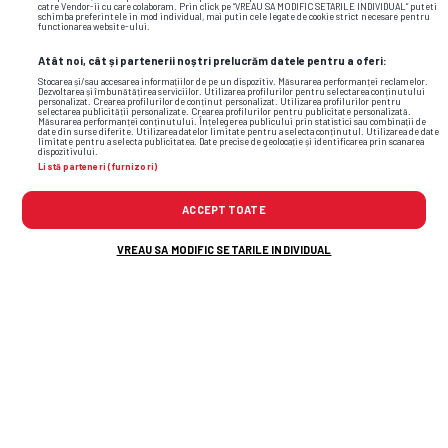
catre Vendor-ii cu care colaboram. Prin click pe “VREAU SA MODIFIC SETARILE INDIVIDUAL” puteti
schimba preferintele in mod individual, mai putin cele legate de cookie strict necesare pentru
functionarea website-ului.
Atât noi, cât și partenerii noștri prelucrăm datele pentru a oferi:
Stocarea și/sau accesarea informațiilor de pe un dispozitiv. Măsurarea performanței reclamelor.
Dezvoltarea și îmbunătățirea serviciilor. Utilizarea profilurilor pentru selectarea conținutului
personalizat. Crearea profilurilor de conținut personalizat. Utilizarea profilurilor pentru
selectarea publicității personalizate. Crearea profilurilor pentru publicitate personalizată.
Măsurarea performanței conținutului. Înțelegerea publicului prin statistici sau combinații de
date din surse diferite. Utilizarea datelor limitate pentru a selecta conținutul. Utilizarea de date
limitate pentru a selecta publicitatea. Date precise de geolocație și identificarea prin scanarea
dispozitivului.
Listă parteneri (furnizori)
ACCEPT TOATE
VREAU SA MODIFIC SETARILE INDIVIDUAL
Foto
16
/50