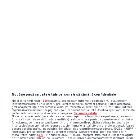
Nouă ne pasă ca datele tale personale să rămână confidențiale
Noi și partenerii noștri
589
stocăm și/sau accesăm informații pe dispozitivul dvs., precum
identificatorii cookie unici pentru prelucrarea datelor cu caracter personal. Puteți accepta sau
gestiona preferințele dvs. făcând clic mai jos, respectiv vă puteți opune utilizării unui interes
legitim în orice moment pe pagina cu politica de confidențialitate. Aceste alegeri vor fi raportate
partenerilor noștri și nu vă vor afecta navigarea.
Mai multe detalii
Noi si partenerii nostri (retelele de socializare si agentiile de publicitate partenere, precum si
furnizorii nostri de servicii de date analitice) prelucram date pentru a permite website-ului sa
functioneze, pentru a personaliza continutul si anunturile publicitare afisate in functie de
interesele si/sau profilul dvs., pentru a va oferi functionalitati aferente retelelor de socializare si
pentru a analiza traficul pe website. Beneficiati de drepturile prevazute de art. 15-22 din GDPR in
legatura cu prelucrarea datelor cu caracter personal. Aceste drepturi pot fi exercitate prin
modalitatea indicata
aici
. Prin click pe “ACCEPT TOATE”, acceptati folosirea tuturor Tehnologiilor
de tip Cookie, care implica inclusiv acceptul dvs. cu privire la stocarea/accesarea informatiilor de