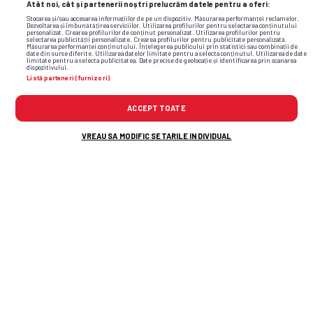
Atât noi, cât și partenerii noștri prelucrăm datele pentru a oferi:
Stocarea și/sau accesarea informațiilor de pe un dispozitiv. Măsurarea performanței reclamelor.
Dezvoltarea și îmbunătățirea serviciilor. Utilizarea profilurilor pentru selectarea conținutului
personalizat. Crearea profilurilor de conținut personalizat. Utilizarea profilurilor pentru
selectarea publicității personalizate. Crearea profilurilor pentru publicitate personalizată.
Măsurarea performanței conținutului. Înțelegerea publicului prin statistici sau combinații de
date din surse diferite. Utilizarea datelor limitate pentru a selecta conținutul. Utilizarea de date
limitate pentru a selecta publicitatea. Date precise de geolocație și identificarea prin scanarea
dispozitivului.
Listă parteneri (furnizori)
ACCEPT TOATE
VREAU SA MODIFIC SETARILE INDIVIDUAL