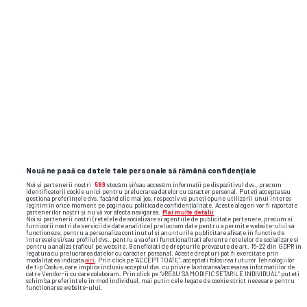
Nouă ne pasă ca datele tale personale să rămână confidențiale
Noi și partenerii noștri
589
stocăm și/sau accesăm informații pe dispozitivul dvs., precum
identificatorii cookie unici pentru prelucrarea datelor cu caracter personal. Puteți accepta sau
gestiona preferințele dvs. făcând clic mai jos, respectiv vă puteți opune utilizării unui interes
legitim în orice moment pe pagina cu politica de confidențialitate. Aceste alegeri vor fi raportate
partenerilor noștri și nu vă vor afecta navigarea.
Mai multe detalii
Noi si partenerii nostri (retelele de socializare si agentiile de publicitate partenere, precum si
Foto
23
/50
furnizorii nostri de servicii de date analitice) prelucram date pentru a permite website-ului sa
functioneze, pentru a personaliza continutul si anunturile publicitare afisate in functie de
interesele si/sau profilul dvs., pentru a va oferi functionalitati aferente retelelor de socializare si
pentru a analiza traficul pe website. Beneficiati de drepturile prevazute de art. 15-22 din GDPR in
legatura cu prelucrarea datelor cu caracter personal. Aceste drepturi pot fi exercitate prin
modalitatea indicata
aici
. Prin click pe “ACCEPT TOATE”, acceptati folosirea tuturor Tehnologiilor
de tip Cookie, care implica inclusiv acceptul dvs. cu privire la stocarea/accesarea informatiilor de
catre Vendor-ii cu care colaboram. Prin click pe “VREAU SA MODIFIC SETARILE INDIVIDUAL” puteti
schimba preferintele in mod individual, mai putin cele legate de cookie strict necesare pentru
functionarea website-ului.