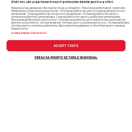
Atât noi, cât și partenerii noștri prelucrăm datele pentru a oferi:
Stocarea și/sau accesarea informațiilor de pe un dispozitiv. Măsurarea performanței reclamelor.
Dezvoltarea și îmbunătățirea serviciilor. Utilizarea profilurilor pentru selectarea conținutului
personalizat. Crearea profilurilor de conținut personalizat. Utilizarea profilurilor pentru
selectarea publicității personalizate. Crearea profilurilor pentru publicitate personalizată.
Măsurarea performanței conținutului. Înțelegerea publicului prin statistici sau combinații de
date din surse diferite. Utilizarea datelor limitate pentru a selecta conținutul. Utilizarea de date
limitate pentru a selecta publicitatea. Date precise de geolocație și identificarea prin scanarea
dispozitivului.
Listă parteneri (furnizori)
ACCEPT TOATE
VREAU SA MODIFIC SETARILE INDIVIDUAL