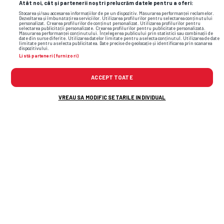
Atât noi, cât și partenerii noștri prelucrăm datele pentru a oferi:
Stocarea și/sau accesarea informațiilor de pe un dispozitiv. Măsurarea performanței reclamelor.
Dezvoltarea și îmbunătățirea serviciilor. Utilizarea profilurilor pentru selectarea conținutului
personalizat. Crearea profilurilor de conținut personalizat. Utilizarea profilurilor pentru
selectarea publicității personalizate. Crearea profilurilor pentru publicitate personalizată.
Măsurarea performanței conținutului. Înțelegerea publicului prin statistici sau combinații de
date din surse diferite. Utilizarea datelor limitate pentru a selecta conținutul. Utilizarea de date
limitate pentru a selecta publicitatea. Date precise de geolocație și identificarea prin scanarea
dispozitivului.
Listă parteneri (furnizori)
ACCEPT TOATE
VREAU SA MODIFIC SETARILE INDIVIDUAL