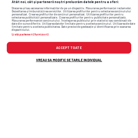
Atât noi, cât și partenerii noștri prelucrăm datele pentru a oferi:
Stocarea și/sau accesarea informațiilor de pe un dispozitiv. Măsurarea performanței reclamelor.
Dezvoltarea și îmbunătățirea serviciilor. Utilizarea profilurilor pentru selectarea conținutului
personalizat. Crearea profilurilor de conținut personalizat. Utilizarea profilurilor pentru
selectarea publicității personalizate. Crearea profilurilor pentru publicitate personalizată.
Măsurarea performanței conținutului. Înțelegerea publicului prin statistici sau combinații de
date din surse diferite. Utilizarea datelor limitate pentru a selecta conținutul. Utilizarea de date
limitate pentru a selecta publicitatea. Date precise de geolocație și identificarea prin scanarea
dispozitivului.
Listă parteneri (furnizori)
ACCEPT TOATE
VREAU SA MODIFIC SETARILE INDIVIDUAL