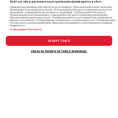
Atât noi, cât și partenerii noștri prelucrăm datele pentru a oferi:
Stocarea și/sau accesarea informațiilor de pe un dispozitiv. Măsurarea performanței reclamelor.
Dezvoltarea și îmbunătățirea serviciilor. Utilizarea profilurilor pentru selectarea conținutului
personalizat. Crearea profilurilor de conținut personalizat. Utilizarea profilurilor pentru
selectarea publicității personalizate. Crearea profilurilor pentru publicitate personalizată.
Măsurarea performanței conținutului. Înțelegerea publicului prin statistici sau combinații de
date din surse diferite. Utilizarea datelor limitate pentru a selecta conținutul. Utilizarea de date
limitate pentru a selecta publicitatea. Date precise de geolocație și identificarea prin scanarea
dispozitivului.
Listă parteneri (furnizori)
ACCEPT TOATE
VREAU SA MODIFIC SETARILE INDIVIDUAL