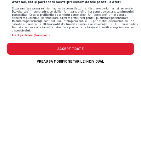
Atât noi, cât și partenerii noștri prelucrăm datele pentru a oferi:
Stocarea și/sau accesarea informațiilor de pe un dispozitiv. Măsurarea performanței reclamelor.
Dezvoltarea și îmbunătățirea serviciilor. Utilizarea profilurilor pentru selectarea conținutului
personalizat. Crearea profilurilor de conținut personalizat. Utilizarea profilurilor pentru
selectarea publicității personalizate. Crearea profilurilor pentru publicitate personalizată.
Măsurarea performanței conținutului. Înțelegerea publicului prin statistici sau combinații de
date din surse diferite. Utilizarea datelor limitate pentru a selecta conținutul. Utilizarea de date
limitate pentru a selecta publicitatea. Date precise de geolocație și identificarea prin scanarea
dispozitivului.
Listă parteneri (furnizori)
ACCEPT TOATE
VREAU SA MODIFIC SETARILE INDIVIDUAL