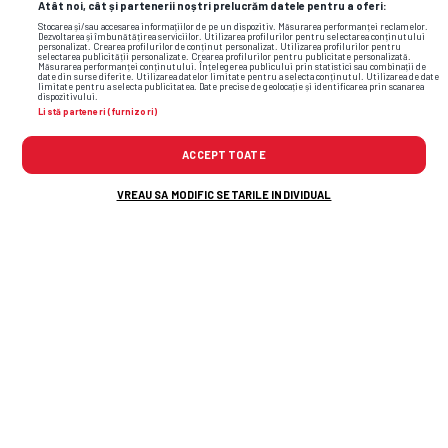
Atât noi, cât și partenerii noștri prelucrăm datele pentru a oferi:
Stocarea și/sau accesarea informațiilor de pe un dispozitiv. Măsurarea performanței reclamelor.
Dezvoltarea și îmbunătățirea serviciilor. Utilizarea profilurilor pentru selectarea conținutului
personalizat. Crearea profilurilor de conținut personalizat. Utilizarea profilurilor pentru
selectarea publicității personalizate. Crearea profilurilor pentru publicitate personalizată.
Măsurarea performanței conținutului. Înțelegerea publicului prin statistici sau combinații de
date din surse diferite. Utilizarea datelor limitate pentru a selecta conținutul. Utilizarea de date
limitate pentru a selecta publicitatea. Date precise de geolocație și identificarea prin scanarea
dispozitivului.
Listă parteneri (furnizori)
ACCEPT TOATE
VREAU SA MODIFIC SETARILE INDIVIDUAL