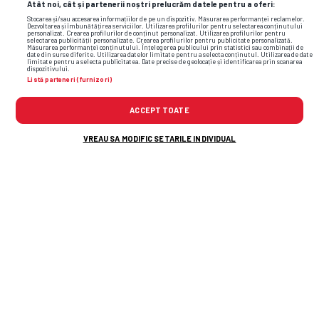
Atât noi, cât și partenerii noștri prelucrăm datele pentru a oferi:
Stocarea și/sau accesarea informațiilor de pe un dispozitiv. Măsurarea performanței reclamelor.
Dezvoltarea și îmbunătățirea serviciilor. Utilizarea profilurilor pentru selectarea conținutului
personalizat. Crearea profilurilor de conținut personalizat. Utilizarea profilurilor pentru
selectarea publicității personalizate. Crearea profilurilor pentru publicitate personalizată.
Măsurarea performanței conținutului. Înțelegerea publicului prin statistici sau combinații de
date din surse diferite. Utilizarea datelor limitate pentru a selecta conținutul. Utilizarea de date
limitate pentru a selecta publicitatea. Date precise de geolocație și identificarea prin scanarea
dispozitivului.
Listă parteneri (furnizori)
ACCEPT TOATE
VREAU SA MODIFIC SETARILE INDIVIDUAL