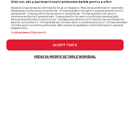
Atât noi, cât și partenerii noștri prelucrăm datele pentru a oferi:
Stocarea și/sau accesarea informațiilor de pe un dispozitiv. Măsurarea performanței reclamelor.
Dezvoltarea și îmbunătățirea serviciilor. Utilizarea profilurilor pentru selectarea conținutului
personalizat. Crearea profilurilor de conținut personalizat. Utilizarea profilurilor pentru
selectarea publicității personalizate. Crearea profilurilor pentru publicitate personalizată.
Măsurarea performanței conținutului. Înțelegerea publicului prin statistici sau combinații de
date din surse diferite. Utilizarea datelor limitate pentru a selecta conținutul. Utilizarea de date
limitate pentru a selecta publicitatea. Date precise de geolocație și identificarea prin scanarea
dispozitivului.
Listă parteneri (furnizori)
ACCEPT TOATE
VREAU SA MODIFIC SETARILE INDIVIDUAL