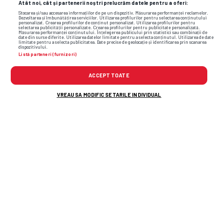
Atât noi, cât și partenerii noștri prelucrăm datele pentru a oferi:
Stocarea și/sau accesarea informațiilor de pe un dispozitiv. Măsurarea performanței reclamelor.
Dezvoltarea și îmbunătățirea serviciilor. Utilizarea profilurilor pentru selectarea conținutului
personalizat. Crearea profilurilor de conținut personalizat. Utilizarea profilurilor pentru
selectarea publicității personalizate. Crearea profilurilor pentru publicitate personalizată.
Măsurarea performanței conținutului. Înțelegerea publicului prin statistici sau combinații de
date din surse diferite. Utilizarea datelor limitate pentru a selecta conținutul. Utilizarea de date
limitate pentru a selecta publicitatea. Date precise de geolocație și identificarea prin scanarea
dispozitivului.
Listă parteneri (furnizori)
ACCEPT TOATE
VREAU SA MODIFIC SETARILE INDIVIDUAL