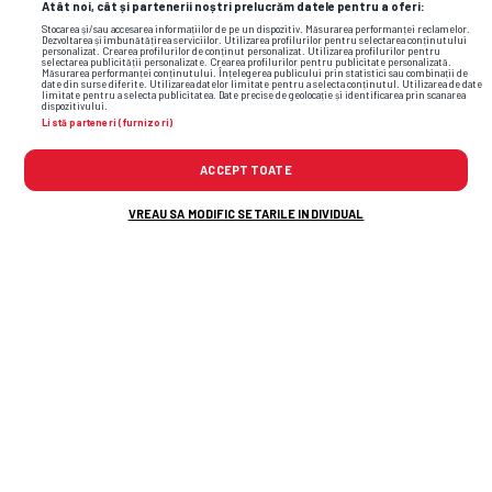
Atât noi, cât și partenerii noștri prelucrăm datele pentru a oferi:
Stocarea și/sau accesarea informațiilor de pe un dispozitiv. Măsurarea performanței reclamelor.
Dezvoltarea și îmbunătățirea serviciilor. Utilizarea profilurilor pentru selectarea conținutului
personalizat. Crearea profilurilor de conținut personalizat. Utilizarea profilurilor pentru
selectarea publicității personalizate. Crearea profilurilor pentru publicitate personalizată.
Măsurarea performanței conținutului. Înțelegerea publicului prin statistici sau combinații de
date din surse diferite. Utilizarea datelor limitate pentru a selecta conținutul. Utilizarea de date
limitate pentru a selecta publicitatea. Date precise de geolocație și identificarea prin scanarea
dispozitivului.
Listă parteneri (furnizori)
ACCEPT TOATE
VREAU SA MODIFIC SETARILE INDIVIDUAL