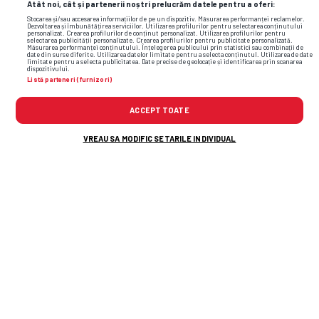
Atât noi, cât și partenerii noștri prelucrăm datele pentru a oferi:
Stocarea și/sau accesarea informațiilor de pe un dispozitiv. Măsurarea performanței reclamelor.
Dezvoltarea și îmbunătățirea serviciilor. Utilizarea profilurilor pentru selectarea conținutului
personalizat. Crearea profilurilor de conținut personalizat. Utilizarea profilurilor pentru
selectarea publicității personalizate. Crearea profilurilor pentru publicitate personalizată.
Măsurarea performanței conținutului. Înțelegerea publicului prin statistici sau combinații de
date din surse diferite. Utilizarea datelor limitate pentru a selecta conținutul. Utilizarea de date
limitate pentru a selecta publicitatea. Date precise de geolocație și identificarea prin scanarea
dispozitivului.
Listă parteneri (furnizori)
ACCEPT TOATE
VREAU SA MODIFIC SETARILE INDIVIDUAL