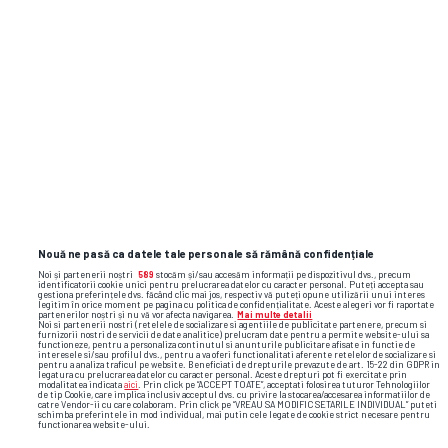
Nouă ne pasă ca datele tale personale să rămână confidențiale
Noi și partenerii noștri
589
stocăm și/sau accesăm informații pe dispozitivul dvs., precum
identificatorii cookie unici pentru prelucrarea datelor cu caracter personal. Puteți accepta sau
gestiona preferințele dvs. făcând clic mai jos, respectiv vă puteți opune utilizării unui interes
legitim în orice moment pe pagina cu politica de confidențialitate. Aceste alegeri vor fi raportate
partenerilor noștri și nu vă vor afecta navigarea.
Mai multe detalii
Noi si partenerii nostri (retelele de socializare si agentiile de publicitate partenere, precum si
furnizorii nostri de servicii de date analitice) prelucram date pentru a permite website-ului sa
functioneze, pentru a personaliza continutul si anunturile publicitare afisate in functie de
interesele si/sau profilul dvs., pentru a va oferi functionalitati aferente retelelor de socializare si
pentru a analiza traficul pe website. Beneficiati de drepturile prevazute de art. 15-22 din GDPR in
legatura cu prelucrarea datelor cu caracter personal. Aceste drepturi pot fi exercitate prin
modalitatea indicata
aici
. Prin click pe “ACCEPT TOATE”, acceptati folosirea tuturor Tehnologiilor
de tip Cookie, care implica inclusiv acceptul dvs. cu privire la stocarea/accesarea informatiilor de
catre Vendor-ii cu care colaboram. Prin click pe “VREAU SA MODIFIC SETARILE INDIVIDUAL” puteti
schimba preferintele in mod individual, mai putin cele legate de cookie strict necesare pentru
functionarea website-ului.