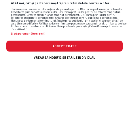
Atât noi, cât și partenerii noștri prelucrăm datele pentru a oferi:
Stocarea și/sau accesarea informațiilor de pe un dispozitiv. Măsurarea performanței reclamelor.
Dezvoltarea și îmbunătățirea serviciilor. Utilizarea profilurilor pentru selectarea conținutului
personalizat. Crearea profilurilor de conținut personalizat. Utilizarea profilurilor pentru
selectarea publicității personalizate. Crearea profilurilor pentru publicitate personalizată.
Măsurarea performanței conținutului. Înțelegerea publicului prin statistici sau combinații de
date din surse diferite. Utilizarea datelor limitate pentru a selecta conținutul. Utilizarea de date
limitate pentru a selecta publicitatea. Date precise de geolocație și identificarea prin scanarea
dispozitivului.
Listă parteneri (furnizori)
Foto
9
/51
: Marin Condescu, de-a lungul anilor petrecuți la Pandurii /
Sursă foto: Arhivă Gazeta Sporturilor
ACCEPT TOATE
VREAU SA MODIFIC SETARILE INDIVIDUAL