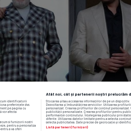
Atât noi, cât și partenerii noștri prelucrăm 
ecum identificatorii
Stocarea și/sau accesarea informațiilor de pe un dispozitiv
iona preferințele dvs.
Dezvoltarea și îmbunătățirea serviciilor. Utilizarea profiluri
moment pe pagina cu
personalizat. Crearea profilurilor de conținut personalizat. 
vă vor afecta
publicității personalizate. Crearea profilurilor pentru publ
performanței conținutului. Înțelegerea publicului prin statis
diferite. Utilizarea datelor limitate pentru a selecta conținut
ecum si furnizorii nostri
selecta publicitatea. Date precise de geolocație și identific
neze, pentru a personaliza
Listă parteneri (furnizori)
pentru a va oferi