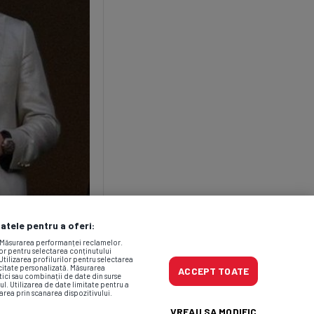
datele pentru a oferi:
. Măsurarea performanței reclamelor.
lor pentru selectarea conținutului
Utilizarea profilurilor pentru selectarea
icitate personalizată. Măsurarea
ACCEPT TOATE
tici sau combinații de date din surse
ul. Utilizarea de date limitate pentru a
area prin scanarea dispozitivului.
VREAU SA MODIFIC