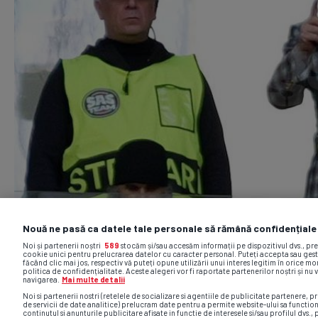
Nouă ne pasă ca datele tale personale să rămână confidențiale
Noi și partenerii noștri
589
stocăm și/sau accesăm informații pe dispozitivul dvs., pr
cookie unici pentru prelucrarea datelor cu caracter personal. Puteți accepta sau gest
făcând clic mai jos, respectiv vă puteți opune utilizării unui interes legitim în orice 
politica de confidențialitate. Aceste alegeri vor fi raportate partenerilor noștri și nu 
navigarea.
Mai multe detalii
Noi si partenerii nostri (retelele de socializare si agentiile de publicitate partenere, pr
de servicii de date analitice) prelucram date pentru a permite website-ului sa functio
continutul si anunturile publicitare afisate in functie de interesele si/sau profilul dvs., 