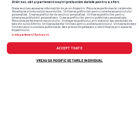
Atât noi, cât și partenerii noștri prelucrăm datele pentru a oferi:
Stocarea și/sau accesarea informațiilor de pe un dispozitiv. Măsurarea performanței reclamelor.
Dezvoltarea și îmbunătățirea serviciilor. Utilizarea profilurilor pentru selectarea conținutului
personalizat. Crearea profilurilor de conținut personalizat. Utilizarea profilurilor pentru
selectarea publicității personalizate. Crearea profilurilor pentru publicitate personalizată.
Măsurarea performanței conținutului. Înțelegerea publicului prin statistici sau combinații de
date din surse diferite. Utilizarea datelor limitate pentru a selecta conținutul. Utilizarea de date
limitate pentru a selecta publicitatea. Date precise de geolocație și identificarea prin scanarea
dispozitivului.
Listă parteneri (furnizori)
ACCEPT TOATE
VREAU SA MODIFIC SETARILE INDIVIDUAL