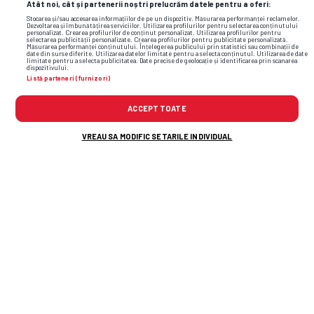
Atât noi, cât și partenerii noștri prelucrăm datele pentru a oferi:
Stocarea și/sau accesarea informațiilor de pe un dispozitiv. Măsurarea performanței reclamelor.
Dezvoltarea și îmbunătățirea serviciilor. Utilizarea profilurilor pentru selectarea conținutului
personalizat. Crearea profilurilor de conținut personalizat. Utilizarea profilurilor pentru
selectarea publicității personalizate. Crearea profilurilor pentru publicitate personalizată.
Măsurarea performanței conținutului. Înțelegerea publicului prin statistici sau combinații de
date din surse diferite. Utilizarea datelor limitate pentru a selecta conținutul. Utilizarea de date
limitate pentru a selecta publicitatea. Date precise de geolocație și identificarea prin scanarea
dispozitivului.
Listă parteneri (furnizori)
ACCEPT TOATE
VREAU SA MODIFIC SETARILE INDIVIDUAL