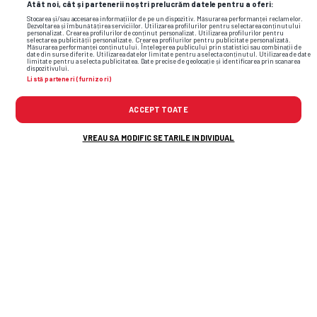
Atât noi, cât și partenerii noștri prelucrăm datele pentru a oferi:
Stocarea și/sau accesarea informațiilor de pe un dispozitiv. Măsurarea performanței reclamelor.
Dezvoltarea și îmbunătățirea serviciilor. Utilizarea profilurilor pentru selectarea conținutului
personalizat. Crearea profilurilor de conținut personalizat. Utilizarea profilurilor pentru
selectarea publicității personalizate. Crearea profilurilor pentru publicitate personalizată.
Măsurarea performanței conținutului. Înțelegerea publicului prin statistici sau combinații de
date din surse diferite. Utilizarea datelor limitate pentru a selecta conținutul. Utilizarea de date
limitate pentru a selecta publicitatea. Date precise de geolocație și identificarea prin scanarea
dispozitivului.
Listă parteneri (furnizori)
ACCEPT TOATE
VREAU SA MODIFIC SETARILE INDIVIDUAL