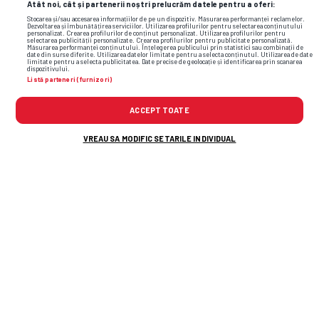
Atât noi, cât și partenerii noștri prelucrăm datele pentru a oferi:
Stocarea și/sau accesarea informațiilor de pe un dispozitiv. Măsurarea performanței reclamelor.
Dezvoltarea și îmbunătățirea serviciilor. Utilizarea profilurilor pentru selectarea conținutului
personalizat. Crearea profilurilor de conținut personalizat. Utilizarea profilurilor pentru
selectarea publicității personalizate. Crearea profilurilor pentru publicitate personalizată.
Măsurarea performanței conținutului. Înțelegerea publicului prin statistici sau combinații de
date din surse diferite. Utilizarea datelor limitate pentru a selecta conținutul. Utilizarea de date
limitate pentru a selecta publicitatea. Date precise de geolocație și identificarea prin scanarea
dispozitivului.
Listă parteneri (furnizori)
ACCEPT TOATE
VREAU SA MODIFIC SETARILE INDIVIDUAL