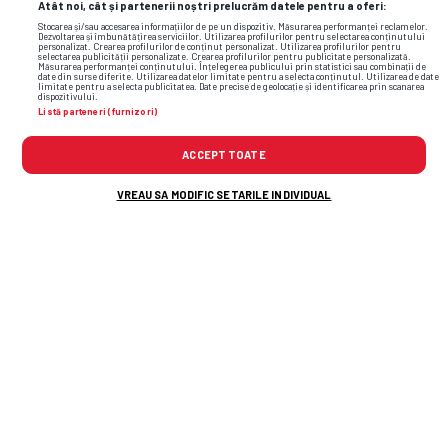
Atât noi, cât și partenerii noștri prelucrăm datele pentru a oferi:
Stocarea și/sau accesarea informațiilor de pe un dispozitiv. Măsurarea performanței reclamelor.
Dezvoltarea și îmbunătățirea serviciilor. Utilizarea profilurilor pentru selectarea conținutului
personalizat. Crearea profilurilor de conținut personalizat. Utilizarea profilurilor pentru
selectarea publicității personalizate. Crearea profilurilor pentru publicitate personalizată.
Măsurarea performanței conținutului. Înțelegerea publicului prin statistici sau combinații de
date din surse diferite. Utilizarea datelor limitate pentru a selecta conținutul. Utilizarea de date
limitate pentru a selecta publicitatea. Date precise de geolocație și identificarea prin scanarea
dispozitivului.
Listă parteneri (furnizori)
ACCEPT TOATE
VREAU SA MODIFIC SETARILE INDIVIDUAL