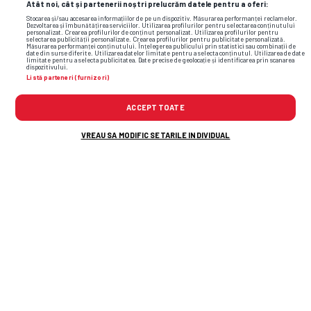
Atât noi, cât și partenerii noștri prelucrăm datele pentru a oferi:
Stocarea și/sau accesarea informațiilor de pe un dispozitiv. Măsurarea performanței reclamelor.
Dezvoltarea și îmbunătățirea serviciilor. Utilizarea profilurilor pentru selectarea conținutului
personalizat. Crearea profilurilor de conținut personalizat. Utilizarea profilurilor pentru
selectarea publicității personalizate. Crearea profilurilor pentru publicitate personalizată.
Măsurarea performanței conținutului. Înțelegerea publicului prin statistici sau combinații de
date din surse diferite. Utilizarea datelor limitate pentru a selecta conținutul. Utilizarea de date
limitate pentru a selecta publicitatea. Date precise de geolocație și identificarea prin scanarea
dispozitivului.
Listă parteneri (furnizori)
ACCEPT TOATE
VREAU SA MODIFIC SETARILE INDIVIDUAL