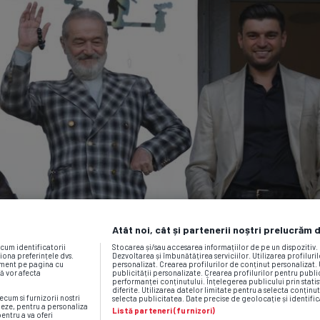
Atât noi, cât și partenerii noștri prelucrăm 
ecum identificatorii
Stocarea și/sau accesarea informațiilor de pe un dispozitiv
iona preferințele dvs.
Dezvoltarea și îmbunătățirea serviciilor. Utilizarea profiluri
moment pe pagina cu
personalizat. Crearea profilurilor de conținut personalizat. 
vă vor afecta
publicității personalizate. Crearea profilurilor pentru publ
performanței conținutului. Înțelegerea publicului prin statis
diferite. Utilizarea datelor limitate pentru a selecta conținut
ecum si furnizorii nostri
selecta publicitatea. Date precise de geolocație și identific
neze, pentru a personaliza
Listă parteneri (furnizori)
pentru a va oferi