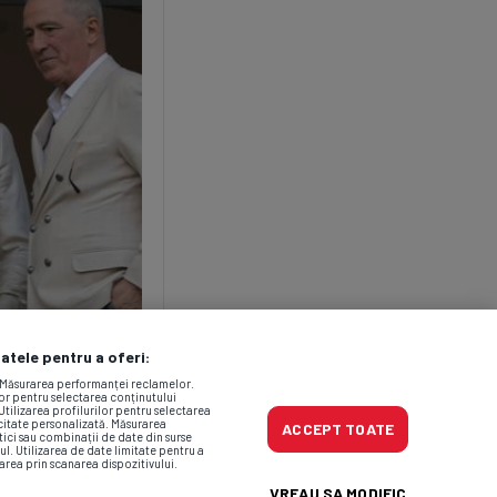
datele pentru a oferi:
. Măsurarea performanței reclamelor.
lor pentru selectarea conținutului
Utilizarea profilurilor pentru selectarea
icitate personalizată. Măsurarea
ACCEPT TOATE
tici sau combinații de date din surse
ul. Utilizarea de date limitate pentru a
area prin scanarea dispozitivului.
VREAU SA MODIFIC