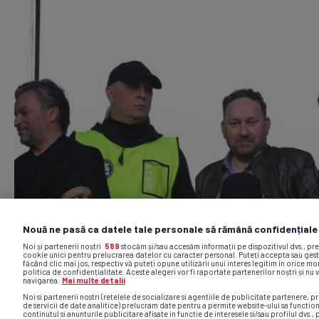
Nouă ne pasă ca datele tale personale să rămână confidențiale
Noi și partenerii noștri
589
stocăm și/sau accesăm informații pe dispozitivul dvs., pr
cookie unici pentru prelucrarea datelor cu caracter personal. Puteți accepta sau gest
făcând clic mai jos, respectiv vă puteți opune utilizării unui interes legitim în orice 
politica de confidențialitate. Aceste alegeri vor fi raportate partenerilor noștri și nu 
navigarea.
Mai multe detalii
Noi si partenerii nostri (retelele de socializare si agentiile de publicitate partenere, pr
de servicii de date analitice) prelucram date pentru a permite website-ului sa functio
continutul si anunturile publicitare afisate in functie de interesele si/sau profilul dvs., 