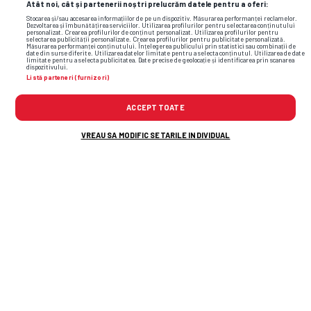
Atât noi, cât și partenerii noștri prelucrăm datele pentru a oferi:
Stocarea și/sau accesarea informațiilor de pe un dispozitiv. Măsurarea performanței reclamelor.
Dezvoltarea și îmbunătățirea serviciilor. Utilizarea profilurilor pentru selectarea conținutului
personalizat. Crearea profilurilor de conținut personalizat. Utilizarea profilurilor pentru
selectarea publicității personalizate. Crearea profilurilor pentru publicitate personalizată.
Măsurarea performanței conținutului. Înțelegerea publicului prin statistici sau combinații de
date din surse diferite. Utilizarea datelor limitate pentru a selecta conținutul. Utilizarea de date
limitate pentru a selecta publicitatea. Date precise de geolocație și identificarea prin scanarea
dispozitivului.
Listă parteneri (furnizori)
ACCEPT TOATE
VREAU SA MODIFIC SETARILE INDIVIDUAL