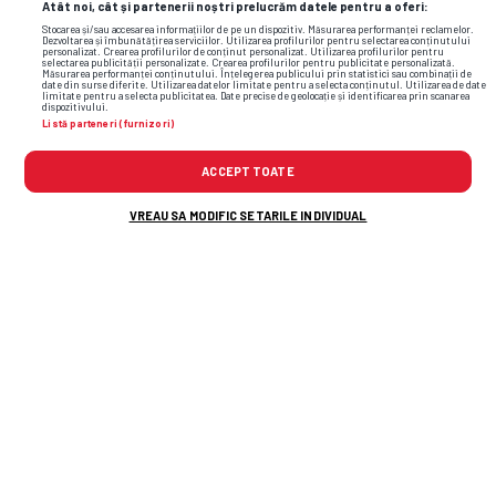
Atât noi, cât și partenerii noștri prelucrăm datele pentru a oferi:
Stocarea și/sau accesarea informațiilor de pe un dispozitiv. Măsurarea performanței reclamelor.
Dezvoltarea și îmbunătățirea serviciilor. Utilizarea profilurilor pentru selectarea conținutului
personalizat. Crearea profilurilor de conținut personalizat. Utilizarea profilurilor pentru
selectarea publicității personalizate. Crearea profilurilor pentru publicitate personalizată.
Măsurarea performanței conținutului. Înțelegerea publicului prin statistici sau combinații de
date din surse diferite. Utilizarea datelor limitate pentru a selecta conținutul. Utilizarea de date
limitate pentru a selecta publicitatea. Date precise de geolocație și identificarea prin scanarea
dispozitivului.
Listă parteneri (furnizori)
ACCEPT TOATE
VREAU SA MODIFIC SETARILE INDIVIDUAL