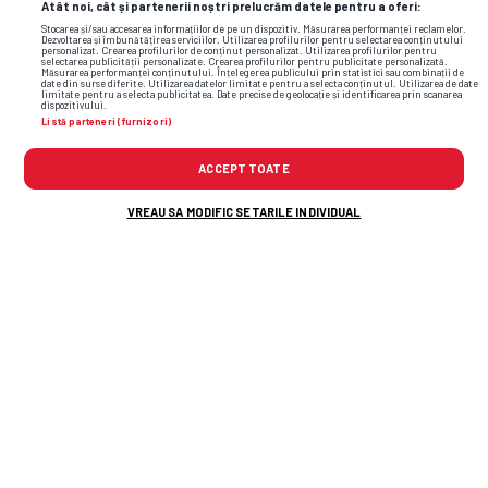
Atât noi, cât și partenerii noștri prelucrăm datele pentru a oferi:
Stocarea și/sau accesarea informațiilor de pe un dispozitiv. Măsurarea performanței reclamelor.
Dezvoltarea și îmbunătățirea serviciilor. Utilizarea profilurilor pentru selectarea conținutului
personalizat. Crearea profilurilor de conținut personalizat. Utilizarea profilurilor pentru
selectarea publicității personalizate. Crearea profilurilor pentru publicitate personalizată.
Măsurarea performanței conținutului. Înțelegerea publicului prin statistici sau combinații de
date din surse diferite. Utilizarea datelor limitate pentru a selecta conținutul. Utilizarea de date
limitate pentru a selecta publicitatea. Date precise de geolocație și identificarea prin scanarea
dispozitivului.
Listă parteneri (furnizori)
ACCEPT TOATE
VREAU SA MODIFIC SETARILE INDIVIDUAL