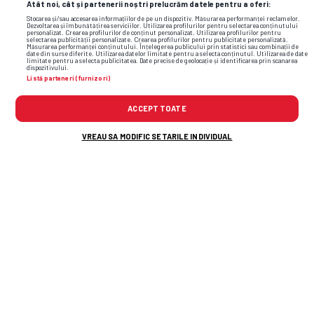
Atât noi, cât și partenerii noștri prelucrăm datele pentru a oferi:
Stocarea și/sau accesarea informațiilor de pe un dispozitiv. Măsurarea performanței reclamelor.
Dezvoltarea și îmbunătățirea serviciilor. Utilizarea profilurilor pentru selectarea conținutului
personalizat. Crearea profilurilor de conținut personalizat. Utilizarea profilurilor pentru
selectarea publicității personalizate. Crearea profilurilor pentru publicitate personalizată.
Măsurarea performanței conținutului. Înțelegerea publicului prin statistici sau combinații de
date din surse diferite. Utilizarea datelor limitate pentru a selecta conținutul. Utilizarea de date
limitate pentru a selecta publicitatea. Date precise de geolocație și identificarea prin scanarea
dispozitivului.
Listă parteneri (furnizori)
ACCEPT TOATE
VREAU SA MODIFIC SETARILE INDIVIDUAL