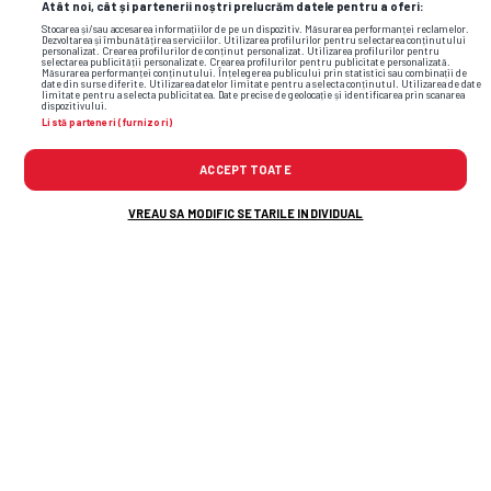
Atât noi, cât și partenerii noștri prelucrăm datele pentru a oferi:
Stocarea și/sau accesarea informațiilor de pe un dispozitiv. Măsurarea performanței reclamelor.
Dezvoltarea și îmbunătățirea serviciilor. Utilizarea profilurilor pentru selectarea conținutului
personalizat. Crearea profilurilor de conținut personalizat. Utilizarea profilurilor pentru
selectarea publicității personalizate. Crearea profilurilor pentru publicitate personalizată.
Măsurarea performanței conținutului. Înțelegerea publicului prin statistici sau combinații de
date din surse diferite. Utilizarea datelor limitate pentru a selecta conținutul. Utilizarea de date
limitate pentru a selecta publicitatea. Date precise de geolocație și identificarea prin scanarea
dispozitivului.
Listă parteneri (furnizori)
ACCEPT TOATE
VREAU SA MODIFIC SETARILE INDIVIDUAL